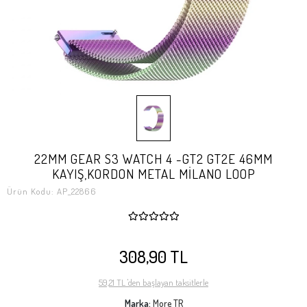
22MM GEAR S3 WATCH 4 -GT2 GT2E 46MM
KAYIŞ,KORDON METAL MİLANO LOOP
Ürün Kodu:
AP_22866
308,90 TL
59,21 TL 'den başlayan taksitlerle
Marka:
More TR