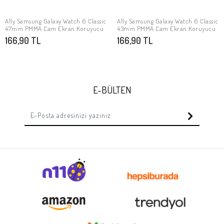
Ally Samsung Galaxy Watch 6 Classic
Ally Samsung Galaxy Watch 6 Classic
Stokta Yok
Stokta Yok
47mm PMMA Cam Ekran Koruyucu
43mm PMMA Cam Ekran Koruyucu
166,90 TL
166,90 TL
E-BÜLTEN