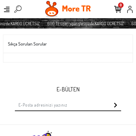
0
erinizde KARGO ÜCRETSİZ
600 TL üzeri siparişlerinizde KARGO ÜCRETSİZ
600
Sıkça Sorulan Sorular
E-BÜLTEN