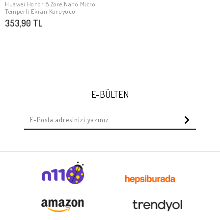
Huawei Honor 8 Zore Nano Micro
Stokta Yok
Temperli Ekran Koruyucu
353,90 TL
E-BÜLTEN