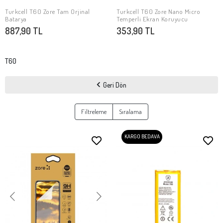
Turkcell T60 Zore Tam Orjinal
Turkcell T60 Zore Nano Micro
Stokta Yok
Stokta Yok
Batarya
Temperli Ekran Koruyucu
887,90 TL
353,90 TL
T60
Geri Dön
Filtreleme
Sıralama
KARGO BEDAVA