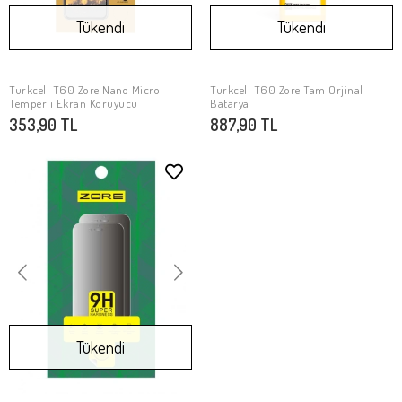
Tükendi
Tükendi
Turkcell T60 Zore Nano Micro
Turkcell T60 Zore Tam Orjinal
Stokta Yok
Stokta Yok
Temperli Ekran Koruyucu
Batarya
353,90 TL
887,90 TL
Tükendi