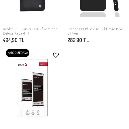
Reeder P13 Blue 2021 Kılıf Zore Kar
Reeder P13 Blue 2021 Kılıf Zore Biye
SEPETE EKLE
SEPETE EKLE
Deluxe Kapaklı Kılıf
Silikon
494,90 TL
282,90 TL
KARGO BEDAVA