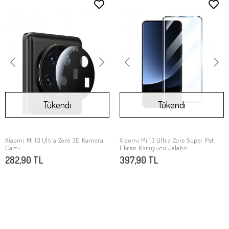
Tükendi
Tükendi
Xiaomi Mi 13 Ultra Zore 3D Kamera
Xiaomi Mi 13 Ultra Zore Süper Pet
Stokta Yok
Stokta Yok
Camı
Ekran Koruyucu Jelatin
282,90 TL
397,90 TL