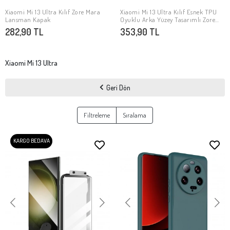
Xiaomi Mi 13 Ultra Kılıf Zore Mara
Xiaomi Mi 13 Ultra Kılıf Esnek TPU
SEPETE EKLE
SEPETE EKLE
Lansman Kapak
Oyuklu Arka Yüzey Tasarımlı Zore
Etnik Silikon Kapak
282,90 TL
353,90 TL
Xiaomi Mi 13 Ultra
Geri Dön
Filtreleme
Sıralama
KARGO BEDAVA