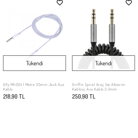
Tükendi
Tükendi
Ally Mh024 1 Metre 3.5mm Jack Aux
Griffin Spiral Araç Ses Aktarım
Stokta Yok
Stokta Yok
Kablo
Kablosu Aux Kablo 2-3mm
218,90 TL
250,90 TL