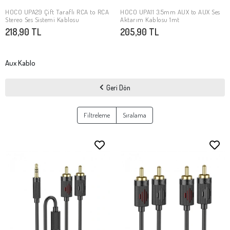
HOCO UPA29 Çift Taraflı RCA to RCA
HOCO UPA11 3.5mm AUX to AUX Ses
Stokta Yok
Stokta Yok
Stereo Ses Sistemi Kablosu
Aktarım Kablosu 1mt
218,90 TL
205,90 TL
Aux Kablo
Geri Dön
Filtreleme
Sıralama