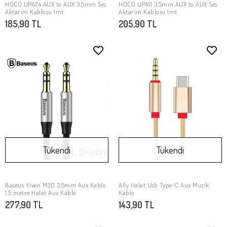
HOCO UPA24 AUX to AUX 3.5mm Ses
HOCO UPA11 3.5mm AUX to AUX Ses
Stokta Yok
Stokta Yok
Aktarım Kablosu 1mt
Aktarım Kablosu 1mt
185,90 TL
205,90 TL
Tükendi
Tükendi
Baseus Yiven M30 3.5mm Aux Kablo
Ally Halat Usb Type-C Aux Muzik
Stokta Yok
Stokta Yok
1.5 metre Halat Aux Kablo
Kablo
277,90 TL
143,90 TL