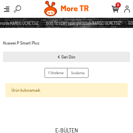
0
erinizde KARGO ÜCRETSİZ
600 TL üzeri siparişlerinizde KARGO ÜCRETSİZ
600
Huawei P Smart Plus
Geri Dön
Filtreleme
Sıralama
Ürün bulunamadı.
E-BÜLTEN