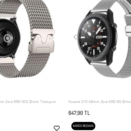
mm Zore KRD-100 22mm Titanyum
Huawei GT2 46mm Zore KRD-85 22mm
SEPETE EKLE
SEPETE EKLE
647,90 TL
KARGO BEDAVA