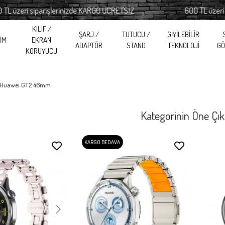
parişlerinizde KARGO ÜCRETSİZ
600 TL üzeri siparişleri
KILIF /
ŞARJ /
TUTUCU /
GİYİLEBİLİR
RİM
EKRAN
ADAPTÖR
STAND
TEKNOLOJİ
GÖ
KORUYUCU
Huawei GT2 46mm
Kategorinin Öne Çık
KARGO BEDAVA