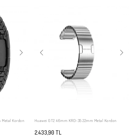
 Metal Kordon
Huawei GT2 46mm KRD-35 22mm Metal Kordon
SEPETE EKLE
2.433,90 TL