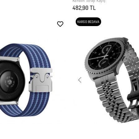
Kordon Strap Kayış
482,90 TL
KARGO BEDAVA