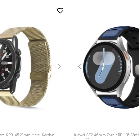
mm KRD-45 22mm Metal Kordon
Huawei GT2 46mm Zore KRD-135 22mm
SEPETE EKLE
SEPETE EKLE