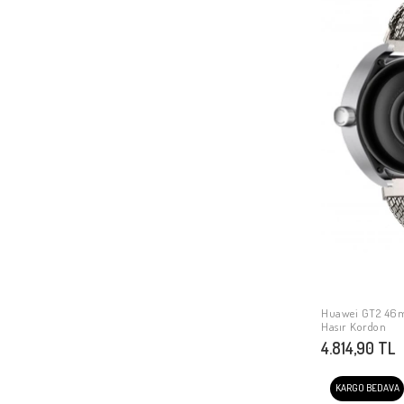
Huawei GT2 46
Hasır Kordon
4.814,90 TL
KARGO BEDAVA