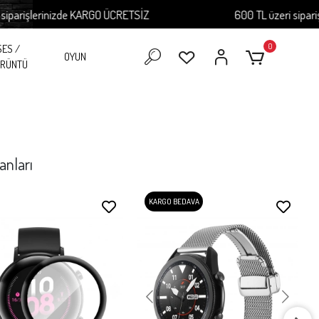
nizde KARGO ÜCRETSİZ
600 TL üzeri siparişlerinizde 
0
SES /
OYUN
RÜNTÜ
anları
KARGO BEDAVA