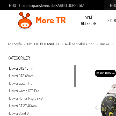
 üzeri siparişlerinizde KARGO ÜCRETSİZ
600 TL üzeri si
YENİ
İN Dİ 
GELENLER
Ana Sayfa
GİYİLEBİLİR TEKNOLOJİ
Akıllı Saat Aksesurları
Huawei
KATEGORİLER
Huawei GT2 46mm
KARGO BEDAVA
Huawei GT2 42mm
Huawei Watch Fit
Huawei Watch GT2 Pro
Huawei Honor Magic 2 46mm
Huawei GT 2E 46mm
Huawei Band 6