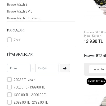
Huawei Watch 3
Huawei Watch 3 Pro
Huawei Watch GT 3 42mm
Huawei Watch GT 3 46mm
MARKALAR
Huawei Band 7
Huawei GT2 46
SE
Metal Kordon
Huawei Watch Fit 2
Zore
1.219,90 TL
Huawei Watch GT 3 Pro 43mm
Huawei Watch GT 3 Pro 46mm
FİYAT ARALIKLARI
Huawei GT2 
Huawei Band 8
Huawei Watch 4
-
Huawei Watch 4 Pro
700,00 TL ve altı
Huawei GT4
KARGO BEDAVA
Huawei GT4 41mm
700,00 TL - 1.399,00 TL
Huawei GT4 46mm
1.399,00 TL - 2.099,00 TL
Huawei Watch Fit 3
2.099,00 TL - 2.799,00 TL