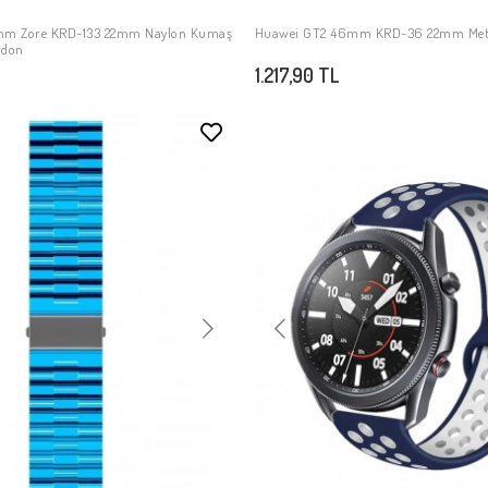
mm Zore KRD-133 22mm Naylon Kumaş
Huawei GT2 46mm KRD-36 22mm Met
SEPETE EKLE
SEPETE EKLE
rdon
1.217,90 TL