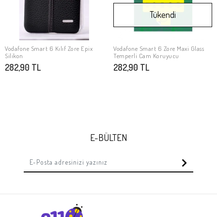
Tükendi
Vodafone Smart 6 Kılıf Zore Epix
Vodafone Smart 6 Zore Maxi Glass
SEPETE EKLE
Stokta Yok
Silikon
Temperli Cam Koruyucu
282,90 TL
282,90 TL
E-BÜLTEN