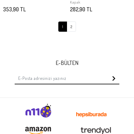
SEPETE EKLE
Stokta Yok
Kapak
353,90 TL
282,90 TL
1
2
E-BÜLTEN