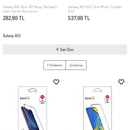
Galaxy A51 Zore 3D Muzy Temperli
Galaxy A51 Kılıf Zore Multi Cüzdan
SEPETE EKLE
SEPETE EKLE
Cam Ekran Koruyucu
Kılıf
282,90 TL
537,90 TL
Galaxy A51
Geri Dön
Filtreleme
Sıralama