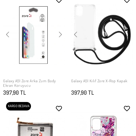
Galaxy A51 Zore Arka Zum Body
Galaxy A51 Kılıf Zore X-Rop Kapak
SEPETE EKLE
SEPETE EKLE
Ekran Koruyucu
397,90 TL
397,90 TL
KARGO BEDAVA