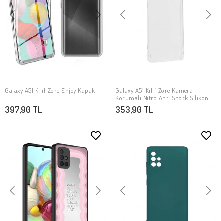
Galaxy A51 Kılıf Zore Enjoy Kapak
Galaxy A51 Kılıf Zore Kamera
SEPETE EKLE
SEPETE EKLE
Korumalı Nitro Anti Shock Silikon
397,90 TL
353,90 TL