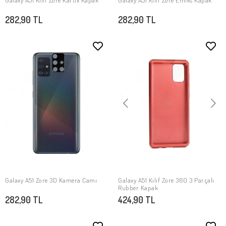
Galaxy A51 Kılıf ​Zore Kartix Kapak
Galaxy A51 Kılıf ​Zore Emiks Kapak
SEPETE EKLE
SEPETE EKLE
282,90 TL
282,90 TL
Galaxy A51 Zore 3D Kamera Camı
Galaxy A51 Kılıf Zore 360 3 Parçalı
SEPETE EKLE
SEPETE EKLE
Rubber Kapak
282,90 TL
424,90 TL