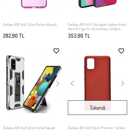
Galaxy A51 Kılıf Zore Bistro Kapak
Galaxy A51 Kılıf Parlayan Kabartmalı
SEPETE EKLE
SEPETE EKLE
İkonik Figürlü Zore Amas Silikon
Kapak
282,90 TL
353,90 TL
Tükendi
Galaxy A51 Kılıf Zore Volve Kapak
Galaxy A51 Kılıf Zore Premier Silikon