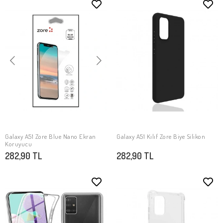
Galaxy A51 Zore Blue Nano Ekran
Galaxy A51 Kılıf Zore Biye Silikon
SEPETE EKLE
SEPETE EKLE
Koruyucu
282,90 TL
282,90 TL