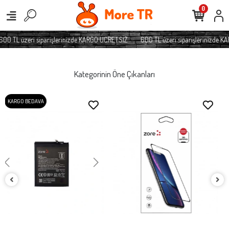
0
 TL üzeri siparişlerinizde KARGO ÜCRETSİZ
600 TL üzeri siparişlerinizde KAR
Kategorinin Öne Çıkanları