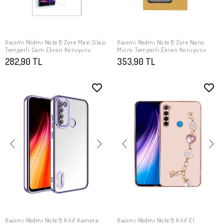
Xiaomi Redmi Note 8 Zore Maxi Glass
Xiaomi Redmi Note 8 Zore Nano
SEPETE EKLE
SEPETE EKLE
Temperli Cam Ekran Koruyucu
Micro Temperli Ekran Koruyucu
282,90 TL
353,90 TL
Xiaomi Redmi Note 8 Kılıf Kamera
Xiaomi Redmi Note 8 Kılıf El