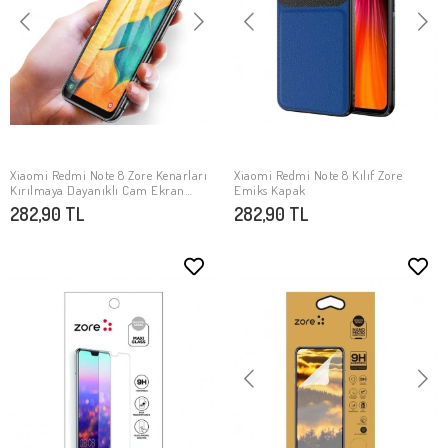
Xiaomi Redmi Note 8 Zore Kenarları
Xiaomi Redmi Note 8 Kılıf ​Zore
SEPETE EKLE
SEPETE EKLE
Kırılmaya Dayanıklı Cam Ekran
Emiks Kapak
Koruyucu
282,90 TL
282,90 TL