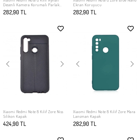
Xiaomi Redmi Note 8 Kılıf Aynalı
Xiaomi Redmi Note 8 Zore Blue Nano
SEPETE EKLE
SEPETE EKLE
Desenli Kamera Korumalı Parlak
Ekran Koruyucu
Zore Mirror Kapak
282,90 TL
282,90 TL
Xiaomi Redmi Note 8 Kılıf Zore Niss
Xiaomi Redmi Note 8 Kılıf Zore Mara
SEPETE EKLE
SEPETE EKLE
Silikon Kapak
Lansman Kapak
424,90 TL
282,90 TL