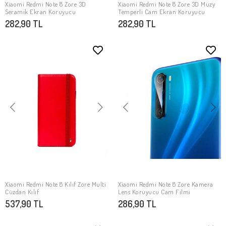
Xiaomi Redmi Note 8 Zore 3D
Xiaomi Redmi Note 8 Zore 3D Muzy
SEPETE EKLE
SEPETE EKLE
Seramik Ekran Koruyucu
Temperli Cam Ekran Koruyucu
282,90 TL
282,90 TL
Xiaomi Redmi Note 8 Kılıf Zore Multi
Xiaomi Redmi Note 8 Zore Kamera
SEPETE EKLE
SEPETE EKLE
Cüzdan Kılıf
Lens Koruyucu Cam Filmi
537,90 TL
286,90 TL