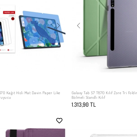
70 Kağıt Hisli Mat Davin Paper Like
Galaxy Tab S7 T870 Kılıf Zore Tri Fold
SEPETE EKLE
SEPETE EKLE
ruyucu
Bölmeli Standlı Kılıf
1.313,90 TL