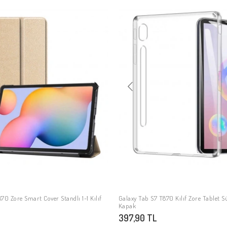
70 Zore Smart Cover Standlı 1-1 Kılıf
Galaxy Tab S7 T870 Kılıf Zore Tablet S
SEPETE EKLE
SEPETE EKLE
Kapak
397,90 TL