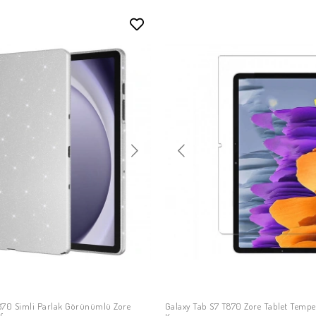
870 Simli Parlak Görünümlü Zore
Galaxy Tab S7 T870 Zore Tablet Temp
SEPETE EKLE
SEPETE EKLE