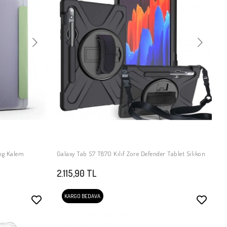
ing Kalem
Galaxy Tab S7 T870 Kılıf Zore Defender Tablet Silikon
SEPETE EKLE
2.115,90 TL
KARGO BEDAVA