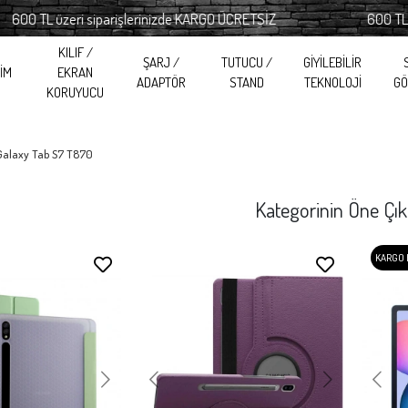
eri siparişlerinizde KARGO ÜCRETSİZ
600 TL üzeri sipa
KILIF /
ŞARJ /
TUTUCU /
GİYİLEBİLİR
RİM
EKRAN
ADAPTÖR
STAND
TEKNOLOJİ
GÖ
KORUYUCU
Galaxy Tab S7 T870
Kategorinin Öne Çık
KARGO 