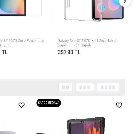
G
G
7
ab S7 T870 Zore Paper-Like
Galaxy Tab S7 T870 Kılıf Zore Tablet
SEPETE EKLE
SEPETE EKLE
oruyucu
Süper Silikon Kapak
 TL
397,90 TL
KARGO BEDAVA