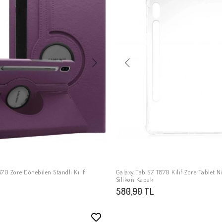
70 Zore Dönebilen Standlı Kılıf
Galaxy Tab S7 T870 Kılıf Zore Tablet N
SEPETE EKLE
SEPETE EKLE
Silikon Kapak
580,90 TL