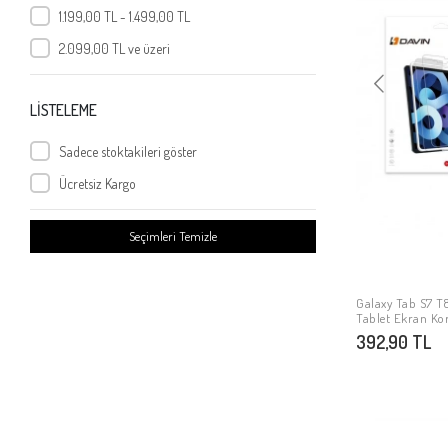
Galaxy T800 Tab S
1.199,00 TL - 1.499,00 TL
Galaxy Tab A7 10.4 T500 2020
2.099,00 TL ve üzeri
Galaxy Tab A 10.1 (2016) P585
Galaxy Tab 4 8.0 T330
LİSTELEME
Galaxy Tab 3 7.0
Galaxy Tab 3 8.0
Sadece stoktakileri göster
Galaxy Tab E T377
Ücretsiz Kargo
Galaxy Tab A 10.1 (2019) T510
Seçimleri Temizle
Galaxy T720 Tab S5E
Galaxy Tab S4 T830
Galaxy Tab A T590
Galaxy Tab S7 T8
Tablet Ekran Ko
Galaxy Tab Active 3 T577
392,90 TL
Galaxy Tab A T285 7.0
Galaxy Tab S8 Ultra SM-X900
Galaxy Tab S8 Plus SM-X800
Galaxy Tab A9 Plus