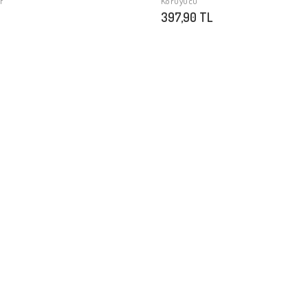
f
Koruyucu
397,90 TL