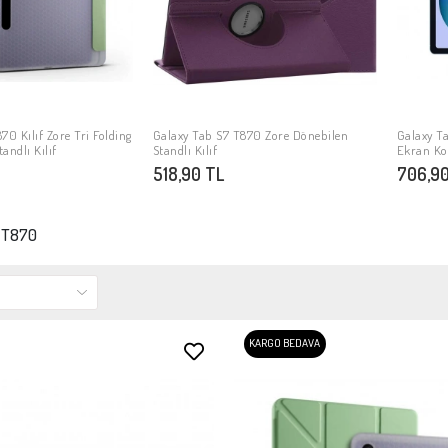
70 Kılıf Zore Tri Folding
Galaxy Tab S7 T870 Zore Dönebilen
Galaxy T
PETE EKLE
SEPETE EKLE
andlı Kılıf
Standlı Kılıf
Ekran K
518,90 TL
706,90
7 T870
KARGO BEDAVA