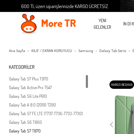
600 TL üzeri siparişlerinizde KARGO ÜCRETSİZ
600 TL üz
YENİ
İN Dİ 
GELENLER
Ana Sayfa
KILIF / EKRAN KORUYUCU
Samsung
Galaxy Tab Serisi
KATEGORİLER
Galaxy Tab S7 Plus T970
KARGO BEDAVA
Galaxy Tab Active Pro T547
Galaxy Tab S6 Lite P610
Galaxy Tab A 8.0 (2019) T290
Galaxy Tab S7 FE LTE (T737-T736-T733-T730)
Galaxy Tab S6 T860
Galaxy Tab S7 T870