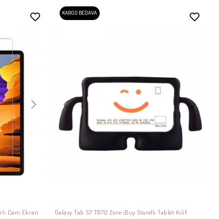
KARGO BEDAVA
erli Cam Ekran
Galaxy Tab S7 T870 Zore iBuy Standlı Tablet Kılıf
SEPETE EKLE