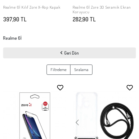
Realme 6İ Kılıf Zore X-Rop Kapak
Realme 6İ Zore 3D Seramik Ekran
SEPETE EKLE
SEPETE EKLE
Koruyucu
397,90 TL
282,90 TL
Realme 6İ
Geri Dön
Filtreleme
Sıralama