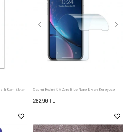
perli Cam Ekran
Xiaomi Redmi 6A Zore Blue Nano Ekran Koruyucu
SEPETE EKLE
282,90 TL