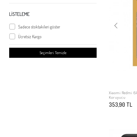
Xiaomi Redmi Note 9S
Xiaomi Redmi Note 9
LİSTELEME
Xiaomi Mi 10T 5G
Sadece stoktakileri göster
Xiaomi Mi 9 Se
Ücretsiz Kargo
Xiaomi Mi Mix 2
Xiaomi Mi 10
Seçimleri Temizle
Xiaomi Poco X2
Xiaomi Redmi 4x
Xiaomi Redmi Go
Xiaomi Mi 5s Plus
Xiaomi Mi Note 3
Xiaomi Redmi 6A
Koruyucu
Xiaomi Redmi 9
353,90 TL
Xiaomi Poco M3 Pro
Xiaomi Redmi Note 10 5G
Xiaomi Redmi K40
Xiaomi Poco F3