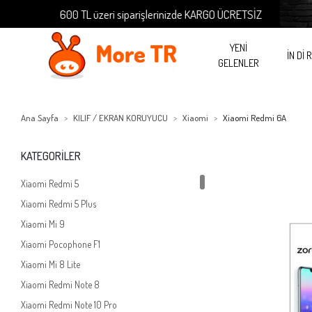
600 TL üzeri siparişlerinizde KARGO ÜCRETSİZ
600 T
YENİ
İN Dİ 
GELENLER
Ana Sayfa
KILIF / EKRAN KORUYUCU
Xiaomi
Xiaomi Redmi 6A
KATEGORİLER
Xiaomi Redmi 5
Xiaomi Redmi 5 Plus
Xiaomi Mi 9
Xiaomi Pocophone F1
Xiaomi Mi 8 Lite
Xiaomi Redmi Note 8
Xiaomi Redmi Note 10 Pro