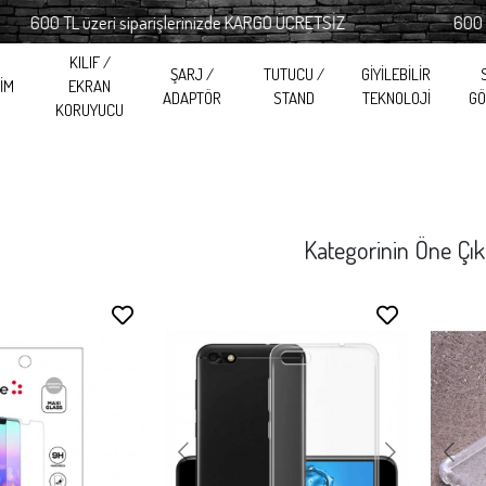
L üzeri siparişlerinizde KARGO ÜCRETSİZ
600 TL üzeri s
KILIF /
ŞARJ /
TUTUCU /
GİYİLEBİLİR
RİM
EKRAN
ADAPTÖR
STAND
TEKNOLOJİ
GÖ
KORUYUCU
Kategorinin Öne Çık