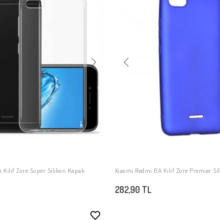
Kılıf Zore Süper Silikon Kapak
Xiaomi Redmi 6A Kılıf Zore Premier Si
SEPETE EKLE
SEPETE EKLE
282,90 TL