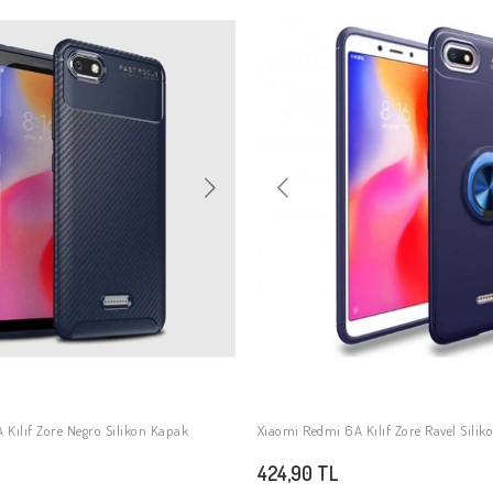
Kılıf Zore Negro Silikon Kapak
Xiaomi Redmi 6A Kılıf Zore Ravel Sili
SEPETE EKLE
SEPETE EKLE
424,90 TL