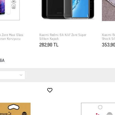
 Zore Maxi Glass
Xiaomi Redmi 6A Kılıf Zore Süper
Xiaomi Re
PETE EKLE
SEPETE EKLE
kran Koruyucu
Silikon Kapak
Shock Si
282,90 TL
353,90
 6A