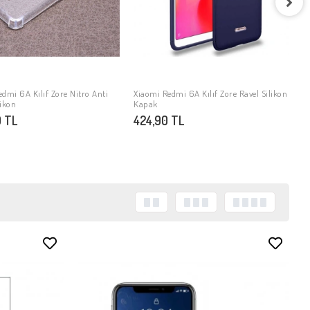
X
T
3
dmi 6A Kılıf Zore Nitro Anti
Xiaomi Redmi 6A Kılıf Zore Ravel Silikon
SEPETE EKLE
SEPETE EKLE
likon
Kapak
 TL
424,90 TL