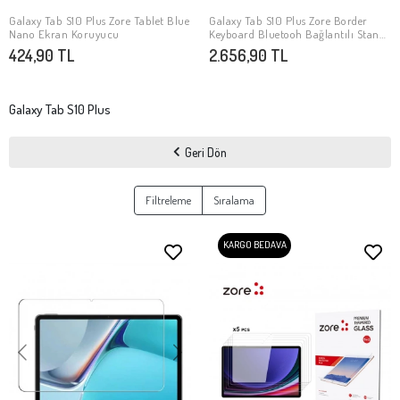
Galaxy Tab S10 Plus Zore Tablet Blue
Galaxy Tab S10 Plus Zore Border
SEPETE EKLE
SEPETE EKLE
Nano Ekran Koruyucu
Keyboard Bluetooh Bağlantılı Standlı
Klavyeli Tablet Kılıfı
424,90 TL
2.656,90 TL
Galaxy Tab S10 Plus
Geri Dön
Filtreleme
Sıralama
KARGO BEDAVA