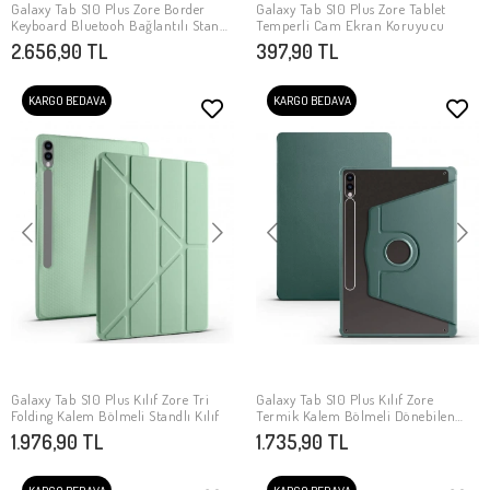
Galaxy Tab S10 Plus Zore Border
Galaxy Tab S10 Plus Zore Tablet
SEPETE EKLE
SEPETE EKLE
Keyboard Bluetooh Bağlantılı Standlı
Temperli Cam Ekran Koruyucu
Klavyeli Tablet Kılıfı
2.656,90 TL
397,90 TL
KARGO BEDAVA
KARGO BEDAVA
Galaxy Tab S10 Plus Kılıf Zore Tri
Galaxy Tab S10 Plus Kılıf Zore
SEPETE EKLE
SEPETE EKLE
Folding Kalem Bölmeli Standlı Kılıf
Termik Kalem Bölmeli Dönebilen
Standlı Kılıf
1.976,90 TL
1.735,90 TL