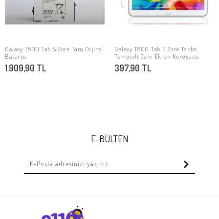
Galaxy T800 Tab S Zore Tam Orjinal
Galaxy T800 Tab S Zore Tablet
SEPETE EKLE
SEPETE EKLE
Batarya
Temperli Cam Ekran Koruyucu
1.909,90 TL
397,90 TL
E-BÜLTEN