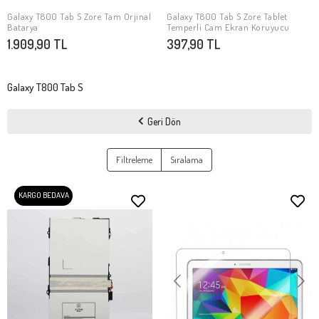
Galaxy T800 Tab S Zore Tam Orjinal
Galaxy T800 Tab S Zore Tablet
SEPETE EKLE
SEPETE EKLE
Batarya
Temperli Cam Ekran Koruyucu
1.909,90 TL
397,90 TL
Galaxy T800 Tab S
Geri Dön
Filtreleme
Sıralama
KARGO BEDAVA