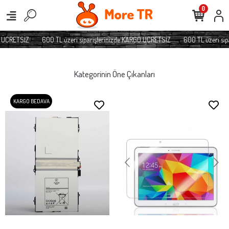
0
O ÜCRETSİZ
600 TL üzeri siparişlerinizde KARGO ÜCRETSİZ
600 TL üzeri sip
Kategorinin Öne Çıkanları
KARGO BEDAVA