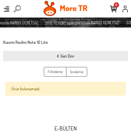
0
erinizde KARGO ÜCRETSİZ
600 TL üzeri siparişlerinizde KARGO ÜCRETSİZ
600
Xiaomi Redmi Note 10 Lite
Geri Dön
Filtreleme
Sıralama
Ürün bulunamadı.
E-BÜLTEN