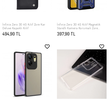
İnfinix Zero 30 4G Kılıf Zore Kar
İnfinix Zero 30 4G Kılıf Magnetik
SEPETE EKLE
SEPETE EKLE
Deluxe Kapaklı Kılıf
Standlı Kamera Korumalı Zore
Sürgülü Vega Kapak
494,90 TL
397,90 TL