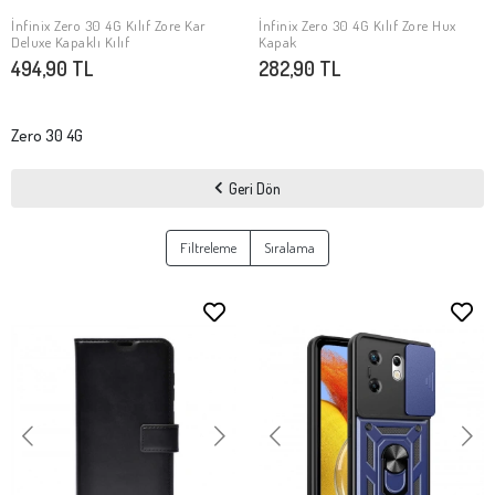
İnfinix Zero 30 4G Kılıf Zore Kar
İnfinix Zero 30 4G Kılıf Zore Hux
SEPETE EKLE
SEPETE EKLE
Deluxe Kapaklı Kılıf
Kapak
494,90 TL
282,90 TL
Zero 30 4G
Geri Dön
Filtreleme
Sıralama