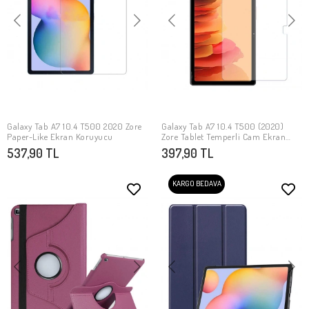
Galaxy Tab A7 10.4 T500 2020 Zore
Galaxy Tab A7 10.4 T500 (2020)
SEPETE EKLE
SEPETE EKLE
Paper-Like Ekran Koruyucu
Zore Tablet Temperli Cam Ekran
Koruyucu
537,90 TL
397,90 TL
KARGO BEDAVA