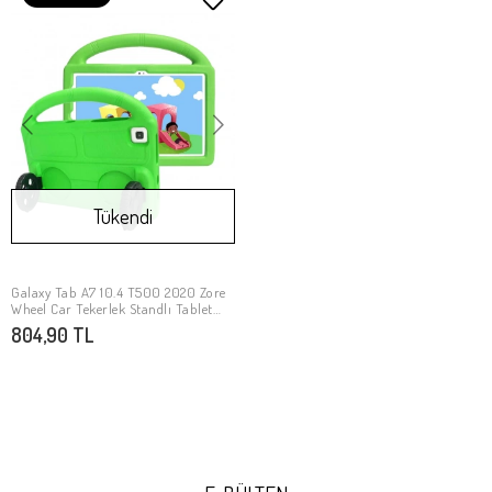
Tükendi
Galaxy Tab A7 10.4 T500 2020 Zore
Stokta Yok
Wheel Car Tekerlek Standlı Tablet
Eva Silikon Kılıf
804,90 TL