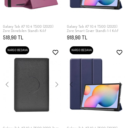
Galaxy Tab A7 10.4 T500 (2020)
Galaxy Tab A7 10.4 T500 (2020)
SEPETE EKLE
SEPETE EKLE
Zore Dönebilen Standlı Kılıf
Zore Smart Cover Standlı 1-1 Kılıf
518,90 TL
918,90 TL
KARGO BEDAVA
KARGO BEDAVA