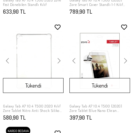
Galaxy Tab A7 10.4 T500 2020 Zore
Galaxy Tab A7 10.4 T500 (2020)
SEPETE EKLE
SEPETE EKLE
Fest Dönebilen Standlı Kılıf
Zore Smart Cover Standlı 1-1 Kılıf
Lacivert
633,90 TL
789,90 TL
Tükendi
Tükendi
Galaxy Tab A7 10.4 T500 2020 Kılıf
Galaxy Tab A7 10.4 T500 (2020)
Stokta Yok
Stokta Yok
Zore Tablet Nitro Anti Shock Silikon
Zore Tablet Blue Nano Ekran
Kapak
Koruyucu
580,90 TL
397,90 TL
KARGO BEDAVA