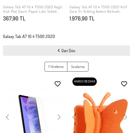
Galaxy Tab A7 10.4 T500 2020 Kağıt
Galaxy Tab A7 10.4 T500 2020 Kılıf
SEPETE EKLE
SEPETE EKLE
Hisli Mat Davin Paper Like Tablet
Zore Tri Folding Kalem Bölmeli
Ekran Koruyucu
Standlı Kılıf
367,90 TL
1.976,90 TL
Galaxy Tab A7 10.4 T500 2020
Geri Dön
Filtreleme
Sıralama
KARGO BEDAVA