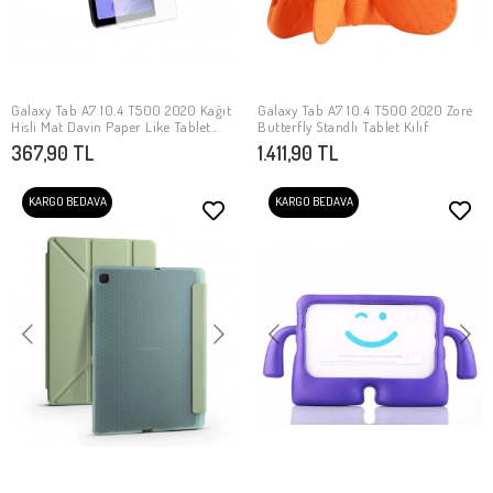
Galaxy Tab A7 10.4 T500 2020 Kağıt
Galaxy Tab A7 10.4 T500 2020 Zore
SEPETE EKLE
SEPETE EKLE
Hisli Mat Davin Paper Like Tablet
Butterfly Standlı Tablet Kılıf
Ekran Koruyucu
367,90 TL
1.411,90 TL
KARGO BEDAVA
KARGO BEDAVA