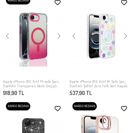
KARGO BEDAVA
Apple iPhone 16E Kılıf M-safe Şarj
Apple iPhone 16E Kılıf M-Safe Şarj
SEPETE EKLE
SEPETE EKLE
Özellikli Transparan Renk Geçişli
Özellikli Şeffaf Zore Folk Sert Kapak
Zore Toros Kapak
918,90 TL
537,90 TL
KARGO BEDAVA
KARGO BEDAVA