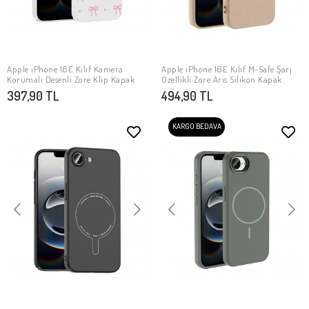
Apple iPhone 16E Kılıf Kamera
Apple iPhone 16E Kılıf M-Safe Şarj
SEPETE EKLE
SEPETE EKLE
Korumalı Desenli Zore Klip Kapak
Özellikli Zore Aris Silikon Kapak
397,90 TL
494,90 TL
KARGO BEDAVA