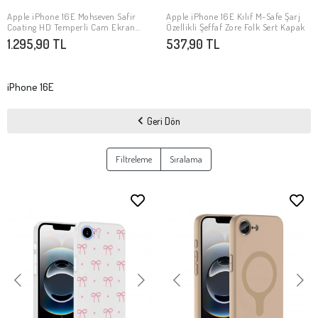
Apple iPhone 16E Mohseven Safir
Apple iPhone 16E Kılıf M-Safe Şarj
SEPETE EKLE
SEPETE EKLE
Coating HD Temperli Cam Ekran
Özellikli Şeffaf Zore Folk Sert Kapak
Koruyucu
1.295,90 TL
537,90 TL
iPhone 16E
Geri Dön
Filtreleme
Sıralama