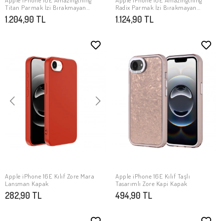
Apple iPhone 16E Amazingthing
Apple iPhone 16E Amazingthing
SEPETE EKLE
SEPETE EKLE
Titan Parmak İzi Bırakmayan
Radix Parmak İzi Bırakmayan
Temperli Cam Ekran Koruyucu
Temperli Cam Ekran Koruyucu
1.204,90 TL
1.124,90 TL
Apple iPhone 16E Kılıf Zore Mara
Apple iPhone 16E Kılıf Taşlı
SEPETE EKLE
SEPETE EKLE
Lansman Kapak
Tasarımlı Zore Kapi Kapak
282,90 TL
494,90 TL