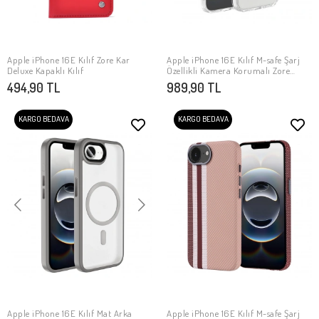
Apple iPhone 16E Kılıf Zore Kar
Apple iPhone 16E Kılıf M-safe Şarj
SEPETE EKLE
SEPETE EKLE
Deluxe Kapaklı Kılıf
Özellikli Kamera Korumalı Zore
Kripto Kapak
494,90 TL
989,90 TL
KARGO BEDAVA
KARGO BEDAVA
Apple iPhone 16E Kılıf Mat Arka
Apple iPhone 16E Kılıf M-safe Şarj