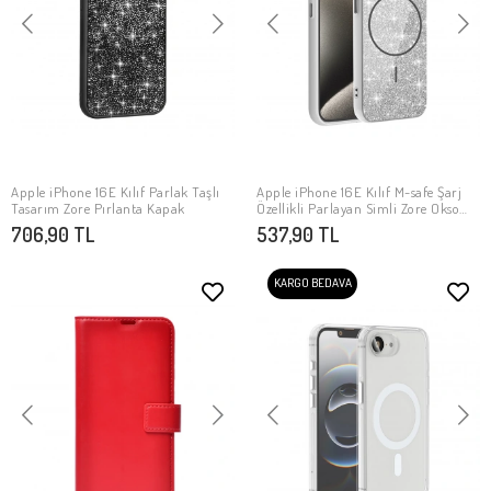
Apple iPhone 16E Kılıf Parlak Taşlı
Apple iPhone 16E Kılıf M-safe Şarj
SEPETE EKLE
SEPETE EKLE
Tasarım Zore Pırlanta Kapak
Özellikli Parlayan Simli Zore Okso
Kapak
706,90 TL
537,90 TL
KARGO BEDAVA