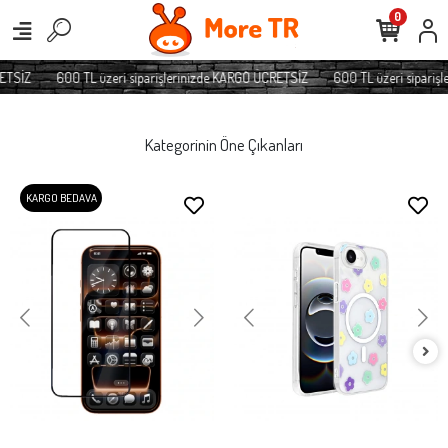
0
SİZ
600 TL üzeri siparişlerinizde KARGO ÜCRETSİZ
600 TL üzeri siparişler
Kategorinin Öne Çıkanları
KARGO BEDAVA