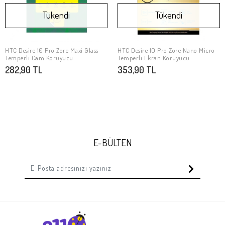
Tükendi
Tükendi
HTC Desire 10 Pro Zore Maxi Glass
HTC Desire 10 Pro Zore Nano Micro
Stokta Yok
Stokta Yok
Temperli Cam Koruyucu
Temperli Ekran Koruyucu
282,90 TL
353,90 TL
E-BÜLTEN