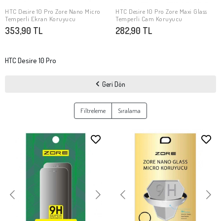
HTC Desire 10 Pro Zore Nano Micro
HTC Desire 10 Pro Zore Maxi Glass
Stokta Yok
Stokta Yok
Temperli Ekran Koruyucu
Temperli Cam Koruyucu
353,90 TL
282,90 TL
HTC Desire 10 Pro
Geri Dön
Filtreleme
Sıralama