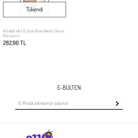
Tükendi
Alcatel Idol 6 Zore Blue Nano Ekran
Stokta Yok
Koruyucu
282,90 TL
E-BÜLTEN