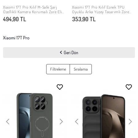
Xiaomi 17T Pro Kılıf M-Safe Şarj
Xiaomi 17T Pro Kılıf Esnek TPU
SEPETE EKLE
SEPETE EKLE
Özellikli Kamera Korumalı Zore Elio
Oyuklu Arka Yüzey Tasarımlı Zore
Sert PC Kapak
Etnik Silikon Kapak
494,90 TL
353,90 TL
Xiaomi 17T Pro
Geri Dön
Filtreleme
Sıralama