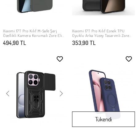
Xiaomi 17T Pro Kılıf M-Safe Şarj
Xiaomi 17T Pro Kılıf Esnek TPU
SEPETE EKLE
SEPETE EKLE
Özellikli Kamera Korumalı Zore Elio
Oyuklu Arka Yüzey Tasarımlı Zore
Sert PC Kapak
Etnik Silikon Kapak
494,90 TL
353,90 TL
Tükendi