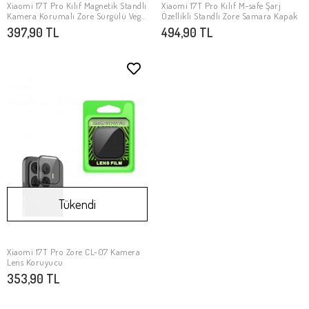
Xiaomi 17T Pro Kılıf Magnetik Standlı
Xiaomi 17T Pro Kılıf M-safe Şarj
SEPETE EKLE
Stokta Yok
Kamera Korumalı Zore Sürgülü Vega
Özellikli Standlı Zore Samara Kapak
Kapak
397,90 TL
494,90 TL
Tükendi
Xiaomi 17T Pro Zore CL-07 Kamera
Stokta Yok
Lens Koruyucu
353,90 TL