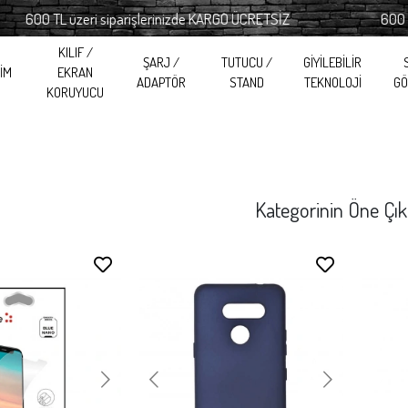
0 TL üzeri siparişlerinizde KARGO ÜCRETSİZ
600 TL üze
KILIF /
ŞARJ /
TUTUCU /
GİYİLEBİLİR
RİM
EKRAN
ADAPTÖR
STAND
TEKNOLOJİ
GÖ
KORUYUCU
Kategorinin Öne Çık