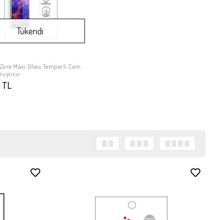
Tükendi
Zore Maxi Glass Temperli Cam
Stokta Yok
oruyucu
 TL
Stokta Yok