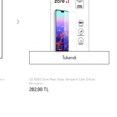
Tükendi
ucu
LG K50S Zore Maxi Glass Temperli Cam Ekran
Stokta Yok
Koruyucu
282,90 TL