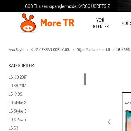
600 TL üzeri siparişlerinizde KARGO ÜCRETSİZ
60
YENİ
İN Dİ 
GELENLER
Ana Sayfa
KILIF / EKRAN KORUYUCU
Diğer Markalar
LG
LG K50S
KATEGORİLER
LG K10 2017
LG K8 2017
LG K40S
LG Stylus 2
LG Stylus 3
LG X Power
LG G3