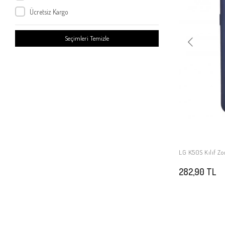
LG L Fino
Ücretsiz Kargo
LG K50S
LG K20 2019
Seçimleri Temizle
LG K9
LG K11
LG Q Stylus
LG K40
LG G4 Beat
LG L9 P880
LG L7 II P710
LG G2
LG K50S Kılıf Zo
LG G4 Stylus
282,90 TL
LG Q6
LG G3 Mini
LG G3 Stylus
LG G Flex