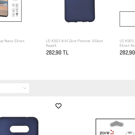
lue Nano Ekran
LG K50S Kılıf Zore Premier Silikon
LG K50S 
PETE EKLE
SEPETE EKLE
Kapak
Ekran K
282,90 TL
282,90