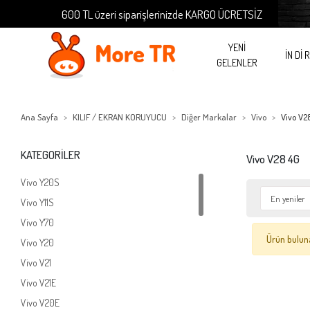
600 TL üzeri siparişlerinizde KARGO ÜCRETSİZ
YENİ
İN Dİ 
GELENLER
Ana Sayfa
KILIF / EKRAN KORUYUCU
Diğer Markalar
Vivo
Vivo V2
KATEGORİLER
Vivo V28 4G
Vivo Y20S
Vivo Y11S
Vivo Y70
Ürün bulun
Vivo Y20
Vivo V21
Vivo V21E
Vivo V20E