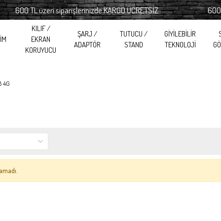
600 TL üzeri siparişlerinizde KARGO ÜCRETSİZ
600 TL üz
KILIF /
ŞARJ /
TUTUCU /
GİYİLEBİLİR
RİM
EKRAN
ADAPTÖR
STAND
TEKNOLOJİ
GÖ
KORUYUCU
8 4G
amadı.