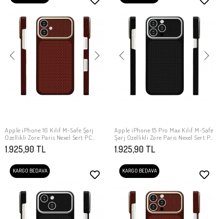
Apple iPhone 16 Kılıf M-Safe Şarj
Apple iPhone 15 Pro Max Kılıf M-Safe
SEPETE EKLE
SEPETE EKLE
Özellikli Zore Paris Nexel Sert PC
Şarj Özellikli Zore Paris Nexel Sert PC
Kapak
Kapak
1.925,90 TL
1.925,90 TL
KARGO BEDAVA
KARGO BEDAVA