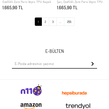
SEPETE EKLE
SEPETE EKLE
Özellikli Zore Paris Veyro TPU Kapak
Şarj Özellikli Zore Paris Veyro TPU
Kapak
1.665,90 TL
1.665,90 TL
1
2
3
...
255
E-BÜLTEN