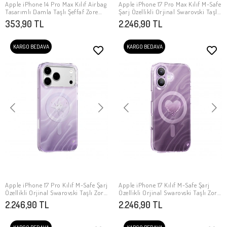
Apple iPhone 14 Pro Max Kılıf Airbag
Apple iPhone 17 Pro Max Kılıf M-Safe
SEPETE EKLE
SEPETE EKLE
Tasarımlı Damla Taşlı Şeffaf Zore
Şarj Özellikli Orjinal Swarovski Taşlı
Pera Silikon Kapak
Zore Paris Rovix Sert PC Kapak
353,90 TL
2.246,90 TL
KARGO BEDAVA
KARGO BEDAVA
Apple iPhone 17 Pro Kılıf M-Safe Şarj
Apple iPhone 17 Kılıf M-Safe Şarj
SEPETE EKLE
SEPETE EKLE
Özellikli Orjinal Swarovski Taşlı Zore
Özellikli Orjinal Swarovski Taşlı Zore
Paris Rovix Sert PC Kapak
Paris Rovix Sert PC Kapak
2.246,90 TL
2.246,90 TL