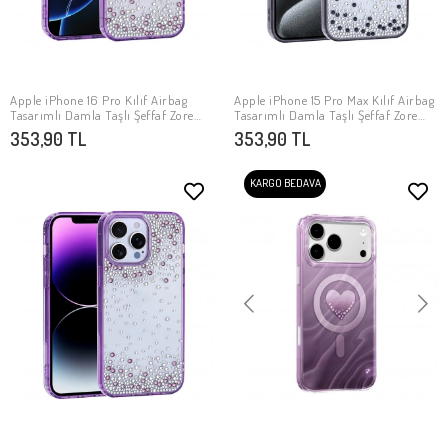
Apple iPhone 16 Pro Kılıf Airbag
Apple iPhone 15 Pro Max Kılıf Airbag
SEPETE EKLE
SEPETE EKLE
Tasarımlı Damla Taşlı Şeffaf Zore
Tasarımlı Damla Taşlı Şeffaf Zore
Pera Silikon Kapak
Pera Silikon Kapak
353,90 TL
353,90 TL
KARGO BEDAVA