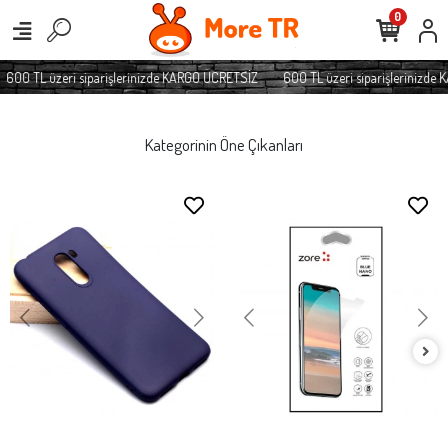
0
600 TL üzeri siparişlerinizde KARGO ÜCRETSİZ
600 TL üzeri siparişlerinizde 
Kategorinin Öne Çıkanları
Xiaomi Pocophone F1 Kılıf Zore
SEPETE EKLE
Negro Silikon Kapak
397,90 TL