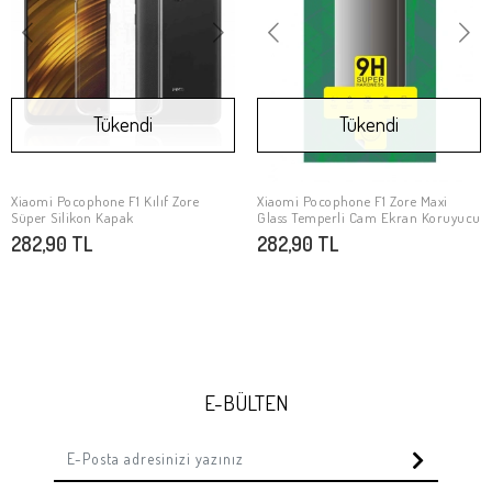
Tükendi
Tükendi
Xiaomi Pocophone F1 Kılıf Zore
Xiaomi Pocophone F1 Zore Maxi
Stokta Yok
Stokta Yok
Süper Silikon Kapak
Glass Temperli Cam Ekran Koruyucu
282,90 TL
282,90 TL
E-BÜLTEN