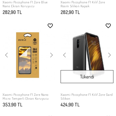
Xiaomi Pocophone F1 Zore Blue
Xiaomi Pocophone F1 Kılıf Zore
SEPETE EKLE
SEPETE EKLE
Nano Ekran Koruyucu
Room Silikon Kapak
282,90 TL
282,90 TL
Tükendi
Xiaomi Pocophone F1 Zore Nano
Xiaomi Pocophone F1 Kılıf Zore Gard
SEPETE EKLE
Stokta Yok
Micro Temperli Ekran Koruyucu
Silikon
353,90 TL
424,90 TL