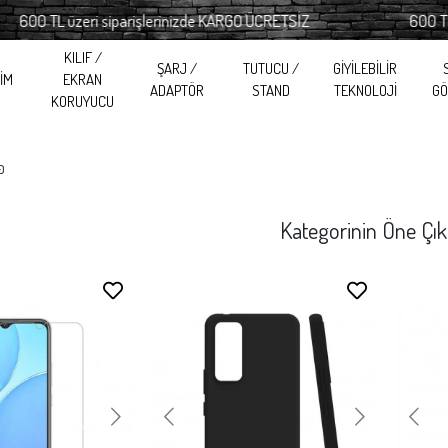
 TL üzeri siparişlerinizde KARGO ÜCRETSİZ
600 TL üzeri
KILIF /
ŞARJ /
TUTUCU /
GİYİLEBİLİR
RİM
EKRAN
ADAPTÖR
STAND
TEKNOLOJİ
GÖ
KORUYUCU
0
Kategorinin Öne Çık