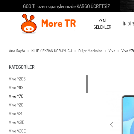
600 TL üzeri siparişlerinizde KARGO ÜCRETSİZ
600
YENİ
İN Dİ 
GELENLER
Ana Sayfa
KILIF / EKRAN KORUYUCU
Diğer Markalar
Vivo
Vivo Y7
KATEGORİLER
Vivo Y20S
Vivo Y11S
Vivo Y70
Vivo Y20
Vivo V21
Vivo V21E
Vivo V20E