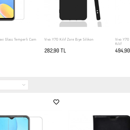
axi Glass Temperli Cam
Vivo Y70 Kılıf Zore Biye Silikon
Vivo Y70 
PETE EKLE
SEPETE EKLE
Kılıf
282,90 TL
494,90