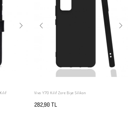
Kılıf
Vivo Y70 Kılıf Zore Biye Silikon
SEPETE EKLE
282,90 TL