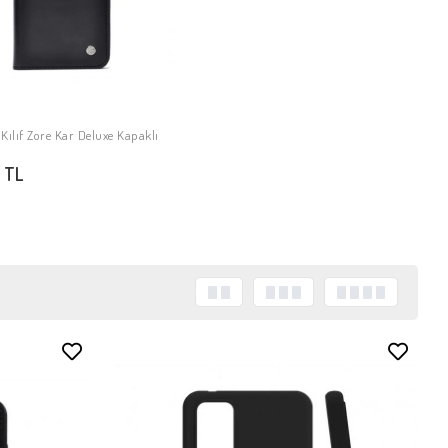
Kılıf Zore Kar Deluxe Kapaklı
SEPETE EKLE
 TL