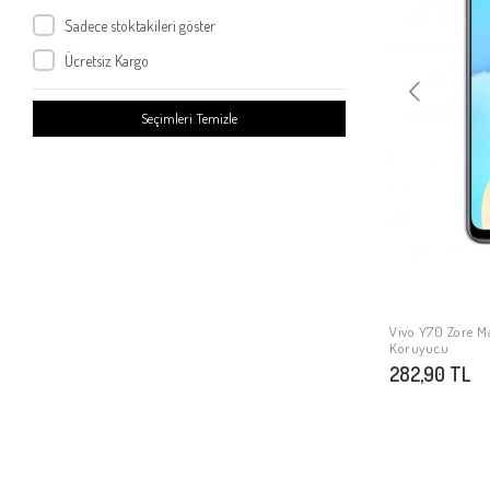
Vivo Y36 5G
Sadece stoktakileri göster
Vivo Y35S
Ücretsiz Kargo
Vivo V30 Lite
Vivo V30
Seçimleri Temizle
Vivo Y18
Vivo V40 5G
Vivo V40 Lite
Vivo Y28
Vivo Y19S
Vivo V50 Lite 5G
Vivo V50 Lite 4G
Vivo Y70 Zore M
Koruyucu
Vivo Y29 4G
282,90 TL
Vivo V28 4G
Vivo Y5s
Vivo Y19
Vivo Y04