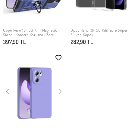
Oppo Reno 13F 5G Kılıf Magnetik
Oppo Reno 13F 5G Kılıf Zore Süper
SEPETE EKLE
SEPETE EKLE
Standlı Kamera Korumalı Zore
Silikon Kapak
Sürgülü Vega Kapak
397,90 TL
282,90 TL