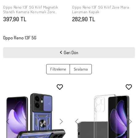
Oppo Reno 13F 5G Kılıf Magnetik
Oppo Reno 13F 5G Kılıf Zore Mara
SEPETE EKLE
SEPETE EKLE
Standlı Kamera Korumalı Zore
Lansman Kapak
Sürgülü Vega Kapak
397,90 TL
282,90 TL
Oppo Reno 13F 5G
Geri Dön
Filtreleme
Sıralama