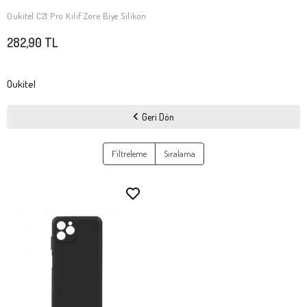
Oukitel C21 Pro Kılıf Zore Biye Silikon
SEPETE EKLE
282,90 TL
Oukitel
Geri Dön
Filtreleme
Sıralama