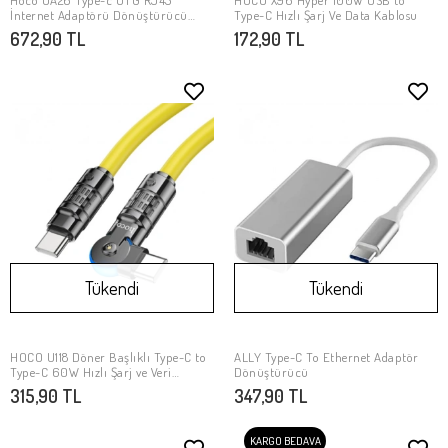
Hoco UA26 Type-c OTG RJ45
HOCO X96 Hyper 100W USB to
Stokta Yok
Stokta Yok
İnternet Adaptörü Dönüştürücü
Type-C Hızlı Şarj Ve Data Kablosu
1000 Mbps
672,90 TL
172,90 TL
Tükendi
Tükendi
HOCO U118 Döner Başlıklı Type-C to
ALLY Type-C To Ethernet Adaptör
Stokta Yok
Stokta Yok
Type-C 60W Hızlı Şarj ve Veri
Dönüştürücü
Kablosu
315,90 TL
347,90 TL
KARGO BEDAVA