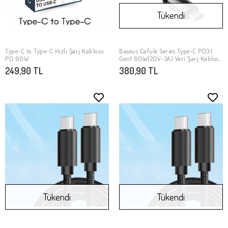
Tükendi
Type-C to Type-C Hızlı Şarj Kablosu
Baseus Cafule Series Type-C PD3.1
SEPETE EKLE
Stokta Yok
PD 60W
Gen1 60W(20V-3A) Veri Şarj Kablosu
1M
249,90 TL
380,90 TL
Tükendi
Tükendi