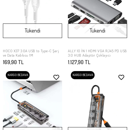
Tükendi
Tükendi
HOCO X37 3.0A USB to Type-C Şarj
ALLY 10 İN 1 HDMI VGA RJ45 PD USB
Stokta Yok
Stokta Yok
ve Data Kablosu 1M
3.0 HUB Adaptör Çoklayıcı
169,90 TL
1.127,90 TL
KARGO BEDAVA
KARGO BEDAVA