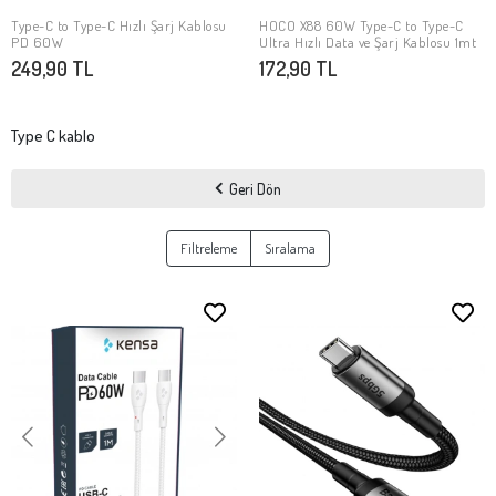
Type-C to Type-C Hızlı Şarj Kablosu
HOCO X88 60W Type-C to Type-C
SEPETE EKLE
Stokta Yok
PD 60W
Ultra Hızlı Data ve Şarj Kablosu 1mt
249,90 TL
172,90 TL
Type C kablo
Geri Dön
Filtreleme
Sıralama