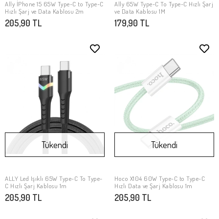
Ally İPhone 15 65W Type-C to Type-C
Ally 65W Type-C To Type-C Hızlı Şarj
Stokta Yok
Stokta Yok
Hızlı Şarj ve Data Kablosu 2m
ve Data Kablosu 1M
205,90 TL
179,90 TL
Tükendi
Tükendi
ALLY Led Işıklı 65W Type-C To Type-
Hoco X104 60W Type-C to Type-C
Stokta Yok
Stokta Yok
C Hızlı Şarj Kablosu 1m
Hızlı Data ve Şarj Kablosu 1m
205,90 TL
205,90 TL