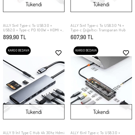
Tükendi
Tükendi
ALLY 5in1 Type-c To USB3.0 +
ALLY 5in1 Type-c To USB3.0 *4 +
Stokta Yok
Stokta Yok
USB2.0 + Type-c PD 100W + HDMI +
Type-c Çoğaltıcı Transparan Hub
Ethernet Çoğaltıcı Transparan Hub
899,90 TL
607,90 TL
KARGO BEDAVA
KARGO BEDAVA
Tükendi
Tükendi
ALLY 9 İn1 Type C Hub 4k 30hz Hdmi
ALLY 6in1 Type-c To USB3.0 +