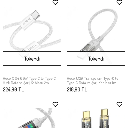
Tükendi
Tükendi
Hoco X104 60W Type-C to Type-C
Hoco U129 Transparan Type-C to
Stokta Yok
Stokta Yok
Hızlı Data ve Şarj Kablosu 2m
Type-C Data ve Şarj Kablosu 1m
224,90 TL
218,90 TL