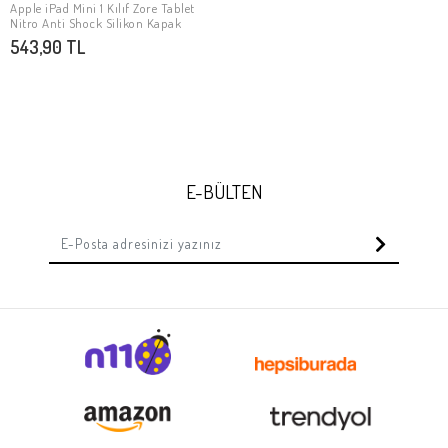
Apple iPad Mini 1 Kılıf Zore Tablet
SEPETE EKLE
Nitro Anti Shock Silikon Kapak
543,90 TL
E-BÜLTEN