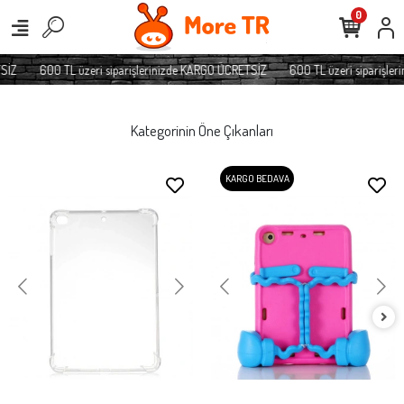
0
SİZ
600 TL üzeri siparişlerinizde KARGO ÜCRETSİZ
600 TL üzeri siparişler
Kategorinin Öne Çıkanları
KARGO BEDAVA