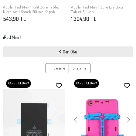
Apple iPad Mini 1 Kılıf Zore Tablet
Apple iPad Mini 1 Zore Eva Boxer
SEPETE EKLE
SEPETE EKLE
Nitro Anti Shock Silikon Kapak
Tablet Silikon
543,90 TL
1.304,90 TL
iPad Mini 1
Geri Dön
Filtreleme
Sıralama
KARGO BEDAVA
KARGO BEDAVA