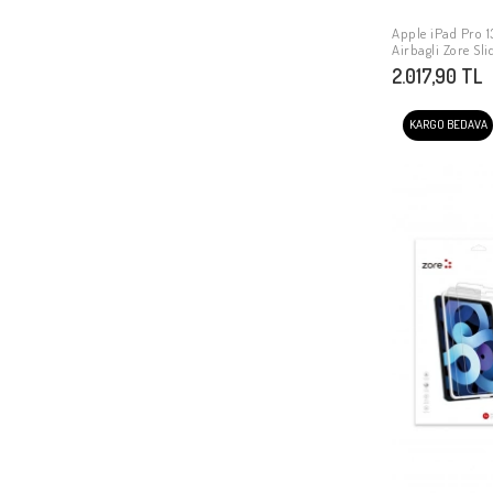
​​Apple iPad Pro 
Airbagli Zore Slid
2.017,90 TL
KARGO BEDAVA