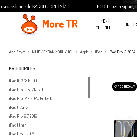
erinizde KARGO ÜCRETSİZ
600 TL üzeri siparişlerinizde 
YENİ
İN Dİ 
GELENLER
Ana Sayfa
KILIF / EKRAN KORUYUCU
Apple
iPad
iPad Pro 13 2024
KATEGORİLER
iPad 10.2 (8.Nesil)
KARGO BEDAVA
iPad Pro 10.5 (7.Nesil)
iPad Pro 12.9 2020 (4.Nesil)
iPad 6 Air 2
iPad Pro 9.7 2016
iPad Mini 4
iPad Pro 11 2018