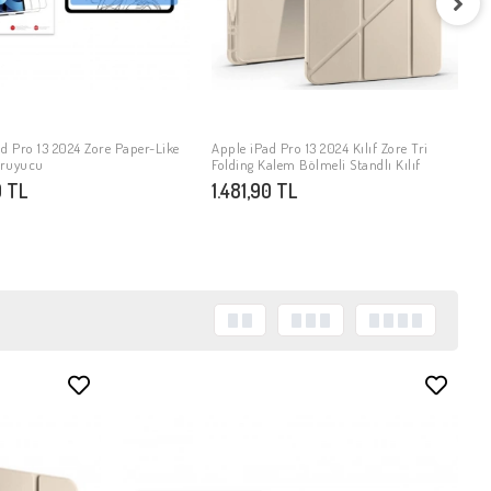
Ap
D
3
d Pro 13 2024 Zore Paper-Like
Apple iPad Pro 13 2024 Kılıf Zore Tri
SEPETE EKLE
SEPETE EKLE
oruyucu
Folding Kalem Bölmeli Standlı Kılıf
 TL
1.481,90 TL