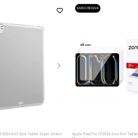
KARGO BEDAVA
3 2024 Kılıf Zore Tablet Süper Silikon
Apple iPad Pro 13 2024 Zore 5in1 Tabl
SEPETE EKLE
SEPETE EKLE