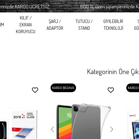
KARGO ÜCRETSİZ
600 TL üzeri siparişlerinizde KARGO ÜCR
KILIF /
ŞARJ /
TUTUCU /
GİYİLEBİLİR
RİM
EKRAN
ADAPTÖR
STAND
TEKNOLOJİ
GÖ
KORUYUCU
Kategorinin Öne Çık
KARGO BEDAVA
KARGO 