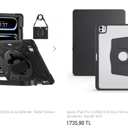
3 2024 Zore Defender Tablet Silikon
Apple iPad Pro 13 2024 Kılıf Zore Ter
SEPETE EKLE
SEPETE EKLE
Dönebilen Standlı Kılıf
1.735,90 TL