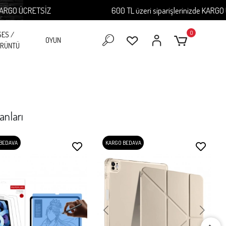
ETSİZ
600 TL üzeri siparişlerinizde KARGO ÜCRETSİZ
0
SES /
OYUN
RÜNTÜ
anları
BEDAVA
KARGO BEDAVA