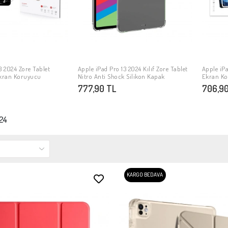
3 2024 Zore Tablet
Apple iPad Pro 13 2024 Kılıf Zore Tablet
Apple iPa
PETE EKLE
SEPETE EKLE
kran Koruyucu
Nitro Anti Shock Silikon Kapak
Ekran K
777,90 TL
706,90
024
KARGO BEDAVA