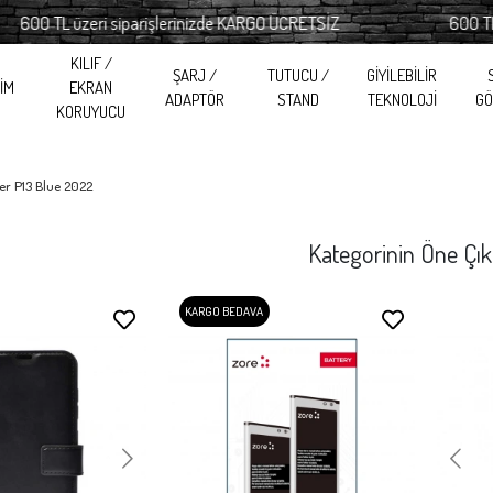
 TL üzeri siparişlerinizde KARGO ÜCRETSİZ
600 TL üzeri
KILIF /
ŞARJ /
TUTUCU /
GİYİLEBİLİR
RİM
EKRAN
ADAPTÖR
STAND
TEKNOLOJİ
GÖ
KORUYUCU
er P13 Blue 2022
Kategorinin Öne Çık
KARGO BEDAVA