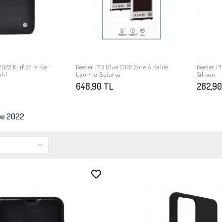
2022 Kılıf Zore Kar
Reeder P13 Blue 2022 Zore A Kalite
Reeder P1
PETE EKLE
SEPETE EKLE
lıf
Uyumlu Batarya
Silikon
648,90 TL
282,90
ue 2022