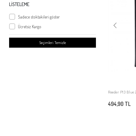
LİSTELEME
Sadece stoktakileri göster
Ücretsiz Kargo
Seçimleri Temizle
Reeder P13 Blue 2
494,90 TL