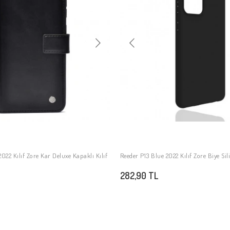
022 Kılıf Zore Kar Deluxe Kapaklı Kılıf
Reeder P13 Blue 2022 Kılıf Zore Biye Sil
SEPETE EKLE
SEPETE EKLE
282,90 TL