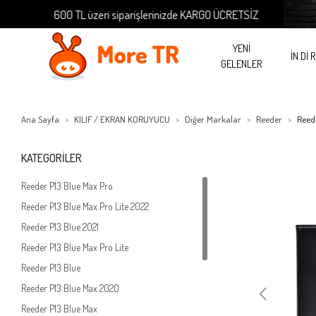
600 TL üzeri siparişlerinizde KARGO ÜCRETSİZ
600
YENİ
İN Dİ 
GELENLER
Ana Sayfa
KILIF / EKRAN KORUYUCU
Diğer Markalar
Reeder
Reed
KATEGORİLER
Reeder P13 Blue Max Pro
Reeder P13 Blue Max Pro Lite 2022
Reeder P13 Blue 2021
Reeder P13 Blue Max Pro Lite
Reeder P13 Blue
Reeder P13 Blue Max 2020
Reeder P13 Blue Max