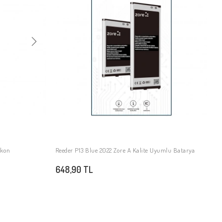
ikon
Reeder P13 Blue 2022 Zore A Kalite Uyumlu Batarya
SEPETE EKLE
648,90 TL