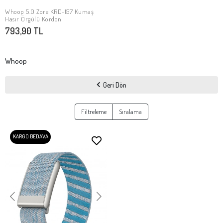
Whoop 5.0 Zore KRD-157 Kumaş
SEPETE EKLE
Hasır Örgülü Kordon
793,90 TL
Whoop
Geri Dön
Filtreleme
Sıralama
KARGO BEDAVA