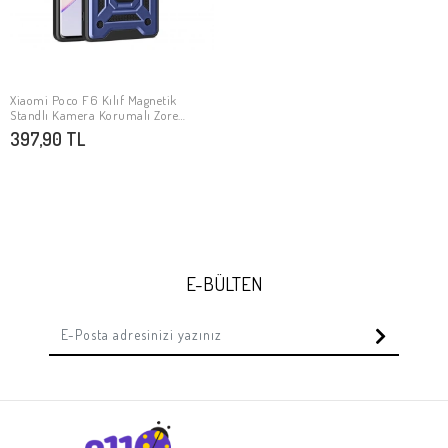
Xiaomi Poco F6 Kılıf Magnetik
SEPETE EKLE
Standlı Kamera Korumalı Zore
Sürgülü Vega Kapak
397,90 TL
E-BÜLTEN