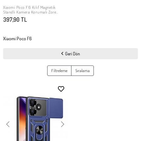
Xiaomi Poco F6 Kılıf Magnetik
SEPETE EKLE
Standlı Kamera Korumalı Zore
Sürgülü Vega Kapak
397,90 TL
Xiaomi Poco F6
Geri Dön
Filtreleme
Sıralama