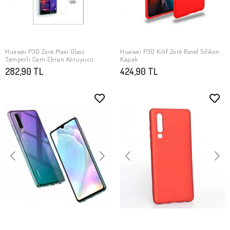
Huawei P30 Zore Maxi Glass
Huawei P30 Kılıf Zore Ravel Silikon
SEPETE EKLE
SEPETE EKLE
Temperli Cam Ekran Koruyucu
Kapak
282,90 TL
424,90 TL