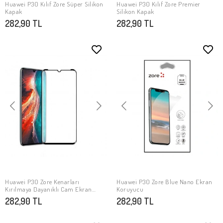
Huawei P30 Kılıf Zore Süper Silikon
Huawei P30 Kılıf Zore Premier
SEPETE EKLE
SEPETE EKLE
Kapak
Silikon Kapak
282,90 TL
282,90 TL
Huawei P30 Zore Kenarları
Huawei P30 Zore Blue Nano Ekran
SEPETE EKLE
SEPETE EKLE
Kırılmaya Dayanıklı Cam Ekran
Koruyucu
Koruyucu
282,90 TL
282,90 TL