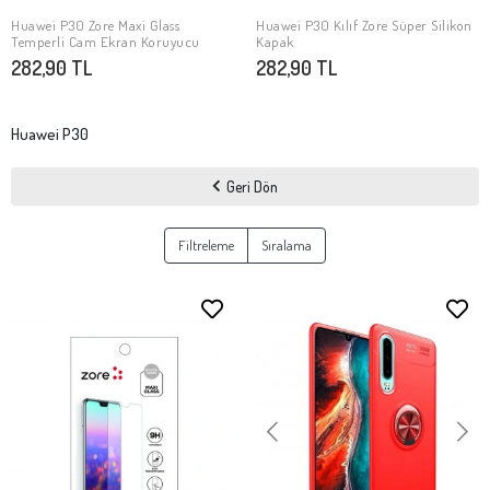
Huawei P30 Zore Maxi Glass
Huawei P30 Kılıf Zore Süper Silikon
SEPETE EKLE
SEPETE EKLE
Temperli Cam Ekran Koruyucu
Kapak
282,90 TL
282,90 TL
Huawei P30
Geri Dön
Filtreleme
Sıralama