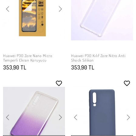
Huawei P30 Zore Nano Micro
Huawei P30 Kılıf Zore Nitro Anti
SEPETE EKLE
SEPETE EKLE
Temperli Ekran Koruyucu
Shock Silikon
353,90 TL
353,90 TL