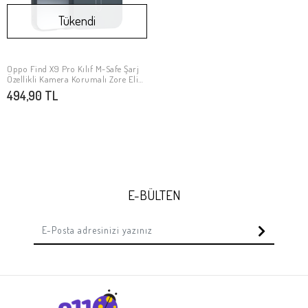
Tükendi
Oppo Find X9 Pro Kılıf M-Safe Şarj
Stokta Yok
Özellikli Kamera Korumalı Zore Elio
Sert PC Kapak
494,90 TL
E-BÜLTEN