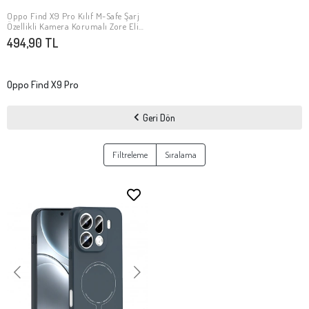
Oppo Find X9 Pro Kılıf M-Safe Şarj
Stokta Yok
Özellikli Kamera Korumalı Zore Elio
Sert PC Kapak
494,90 TL
Oppo Find X9 Pro
Geri Dön
Filtreleme
Sıralama