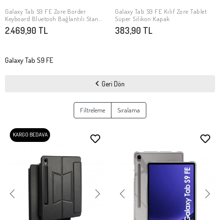
Galaxy Tab S9 FE Zore Border
Galaxy Tab S9 FE Kılıf Zore Tablet
SEPETE EKLE
SEPETE EKLE
Keyboard Bluetooh Bağlantılı Standlı
Süper Silikon Kapak
Klavyeli Tablet Kılıfı
2.469,90 TL
383,90 TL
Galaxy Tab S9 FE
Geri Dön
Filtreleme
Sıralama
KARGO BEDAVA