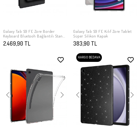
Galaxy Tab S9 FE Zore Border
Galaxy Tab S9 FE Kılıf Zore Tablet
SEPETE EKLE
SEPETE EKLE
Keyboard Bluetooh Bağlantılı Standlı
Süper Silikon Kapak
Klavyeli Tablet Kılıfı
2.469,90 TL
383,90 TL
KARGO BEDAVA