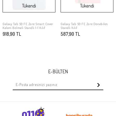
Tükendi
Tükendi
Galaxy Tab S9 FE Zore Smart Cover
Galaxy Tab S9 FE Zore Dönebilen
Stokta Yok
Stokta Yok
Kalem Bölmeli Standlı 1-1 Kılıf
Standlı Kılıf
918,90 TL
587,90 TL
E-BÜLTEN