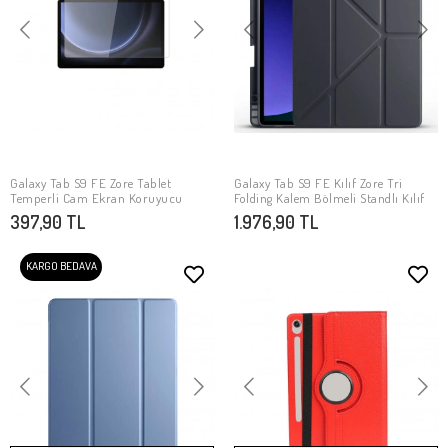
Galaxy Tab S9 FE Zore Tablet
Galaxy Tab S9 FE Kılıf Zore Tri
SEPETE EKLE
SEPETE EKLE
Temperli Cam Ekran Koruyucu
Folding Kalem Bölmeli Standlı Kılıf
397,90 TL
1.976,90 TL
KARGO BEDAVA