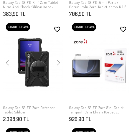
Galaxy Tab S9 FE Kılıf Zore Tablet
Galaxy Tab S9 FE Simli Parlak
SEPETE EKLE
SEPETE EKLE
Nitro Anti Shock Silikon Kapak
Görünümlü Zore Tablet Koton Kılıf
383,90 TL
706,90 TL
KARGO BEDAVA
KARGO BEDAVA
Galaxy Tab S9 FE Zore Defender
Galaxy Tab S9 FE Zore 5in1 Tablet
SEPETE EKLE
SEPETE EKLE
Tablet Silikon
Temperli Cam Ekran Koruyucu
2.398,90 TL
926,90 TL