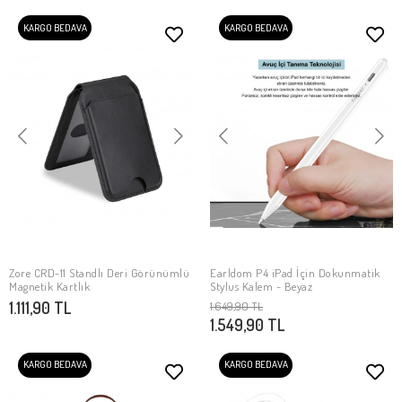
KARGO BEDAVA
KARGO BEDAVA
Zore CRD-11 Standlı Deri Görünümlü
Earldom P4 iPad İçin Dokunmatik
SEPETE EKLE
SEPETE EKLE
Magnetik Kartlık
Stylus Kalem - Beyaz
1.111,90 TL
1.649,90 TL
1.549,90 TL
KARGO BEDAVA
KARGO BEDAVA