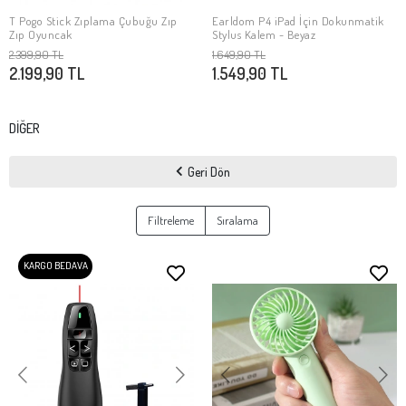
T Pogo Stick Zıplama Çubuğu Zıp
Earldom P4 iPad İçin Dokunmatik
SEPETE EKLE
SEPETE EKLE
Zıp Oyuncak
Stylus Kalem - Beyaz
2.399,90 TL
1.649,90 TL
2.199,90 TL
1.549,90 TL
DİĞER
Geri Dön
Filtreleme
Sıralama
KARGO BEDAVA