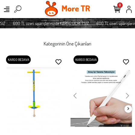
0
Z
600 TL üzeri siparişlerinizde KARGO ÜCRETSİZ
600 TL üzeri siparişlerin
Kategorinin Öne Çıkanları
KARGO BEDAVA
KARGO BEDAVA