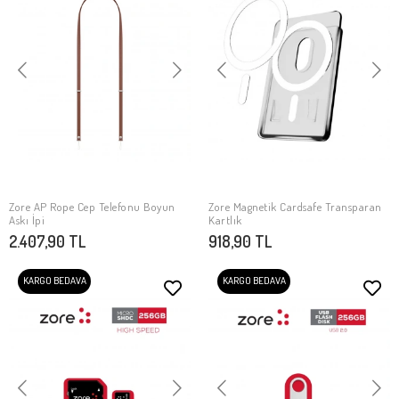
Zore AP Rope Cep Telefonu Boyun
Zore Magnetik Cardsafe Transparan
SEPETE EKLE
SEPETE EKLE
Askı İpi
Kartlık
2.407,90 TL
918,90 TL
KARGO BEDAVA
KARGO BEDAVA