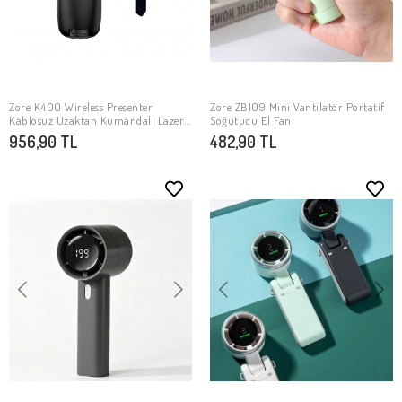
Zore K400 Wireless Presenter
Zore ZB109 Mini Vantilatör Portatif
SEPETE EKLE
SEPETE EKLE
Kablosuz Uzaktan Kumandalı Lazer
Soğutucu El Fanı
Sunum Kalemi
956,90 TL
482,90 TL