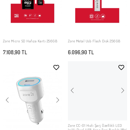
Zore Micro SD Hafıza Kartı 256GB
Zore Metal Usb Flash Disk 256GB
SEPETE EKLE
SEPETE EKLE
7.108,90 TL
6.096,90 TL
Zore CC-01 Hızlı Şarj Özellikli LED
SEPETE EKLE
Işıklı Dual USB Araç Şarj Başlığı 18W