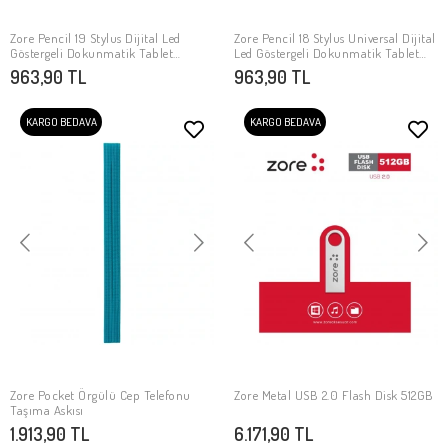
Zore Pencil 19 Stylus Dijital Led
Zore Pencil 18 Stylus Universal Dijital
SEPETE EKLE
SEPETE EKLE
Göstergeli Dokunmatik Tablet
Led Göstergeli Dokunmatik Tablet
Kalemi
Kalemi
963,90 TL
963,90 TL
KARGO BEDAVA
KARGO BEDAVA
Zore Pocket Örgülü Cep Telefonu
Zore Metal USB 2.0 Flash Disk 512GB
SEPETE EKLE
SEPETE EKLE
Taşıma Askısı
1.913,90 TL
6.171,90 TL