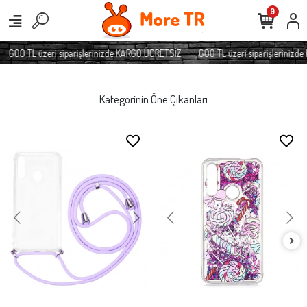
0
600 TL üzeri siparişlerinizde KARGO ÜCRETSİZ
600 TL üzeri siparişlerinizde 
Kategorinin Öne Çıkanları