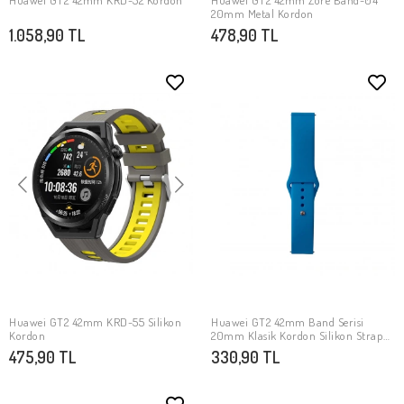
Huawei GT2 42mm KRD-52 Kordon
Huawei GT2 42mm Zore Band-04
SEPETE EKLE
SEPETE EKLE
20mm Metal Kordon
1.058,90 TL
478,90 TL
Huawei GT2 42mm KRD-55 Silikon
Huawei GT2 42mm Band Serisi
SEPETE EKLE
SEPETE EKLE
Kordon
20mm Klasik Kordon Silikon Strap
Kayış
475,90 TL
330,90 TL