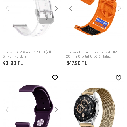
Huawei GT2 42mm KRD-13 Şeffaf
Huawei GT2 42mm Zore KRD-112
SEPETE EKLE
SEPETE EKLE
Silikon Kordon
20mm Orbital Örgülü Halat
Tasarımlı Naylon Kumaş Hasır
431,90 TL
847,90 TL
Kordon