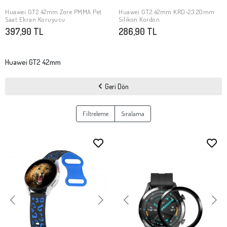
Huawei GT2 42mm Zore PMMA Pet
Huawei GT2 42mm KRD-23 20mm
SEPETE EKLE
SEPETE EKLE
Saat Ekran Koruyucu
Silikon Kordon
397,90 TL
286,90 TL
Huawei GT2 42mm
Geri Dön
Filtreleme
Sıralama