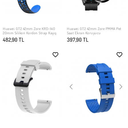
Huawei GT2 42mm Zore KRD-140
Huawei GT2 42mm Zore PMMA Pet
SEPETE EKLE
SEPETE EKLE
20mm Silikon Kordon Strap Kayış
Saat Ekran Koruyucu
482,90 TL
397,90 TL