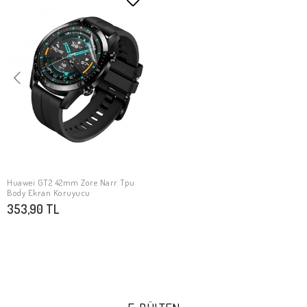
Huawei GT2 42mm Zore Narr Tpu
SEPETE EKLE
Body Ekran Koruyucu
353,90 TL