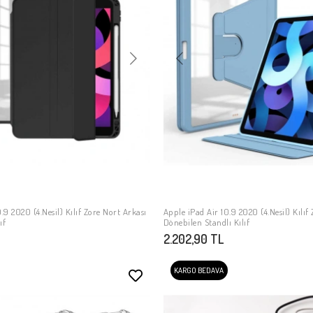
.9 2020 (4.Nesil) Kılıf Zore Nort Arkası
Apple iPad Air 10.9 2020 (4.Nesil) Kılıf
SEPETE EKLE
SEPETE EKLE
ıf
Dönebilen Standlı Kılıf
2.202,90 TL
KARGO BEDAVA