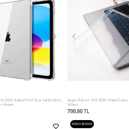
.9 2020 (4.Nesil) Kılıf Zore Tablet Nitro
Apple iPad Air 10.9 2020 (4.Nesil) Zore
SEPETE EKLE
SEPETE EKLE
kon Kapak
Silikon
706,90 TL
KARGO BEDAVA