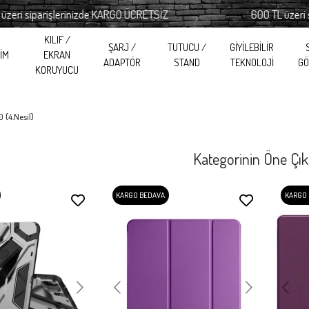
şlerinizde KARGO ÜCRETSİZ
600 TL üzeri siparişlerin
KILIF /
ŞARJ /
TUTUCU /
GİYİLEBİLİR
RİM
EKRAN
ADAPTÖR
STAND
TEKNOLOJİ
GÖ
KORUYUCU
 (4.Nesil)
Kategorinin Öne Çık
KARGO BEDAVA
KARGO