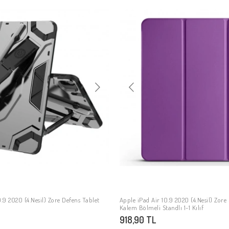
.9 2020 (4.Nesil) Zore Defens Tablet
Apple iPad Air 10.9 2020 (4.Nesil) Zor
SEPETE EKLE
SEPETE EKLE
Kalem Bölmeli Standlı 1-1 Kılıf
918,90 TL