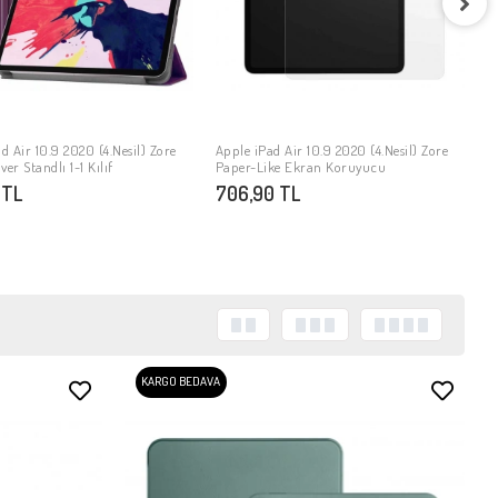
A
T
3
d Air 10.9 2020 (4.Nesil) Zore
Apple iPad Air 10.9 2020 (4.Nesil) Zore
SEPETE EKLE
SEPETE EKLE
er Standlı 1-1 Kılıf
Paper-Like Ekran Koruyucu
 TL
706,90 TL
KARGO BEDAVA