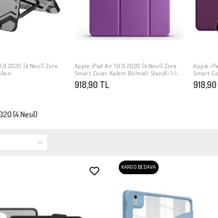
.9 2020 (4.Nesil) Zore
Apple iPad Air 10.9 2020 (4.Nesil) Zore
Apple iPa
PETE EKLE
SEPETE EKLE
likon
Smart Cover Kalem Bölmeli Standlı 1-1
Smart Cov
Kılıf
918,90 TL
918,90
020 (4.Nesil)
KARGO BEDAVA