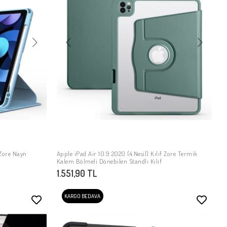
 Zore Nayn
Apple iPad Air 10.9 2020 (4.Nesil) Kılıf Zore Termik
SEPETE EKLE
Kalem Bölmeli Dönebilen Standlı Kılıf
1.551,90 TL
KARGO BEDAVA