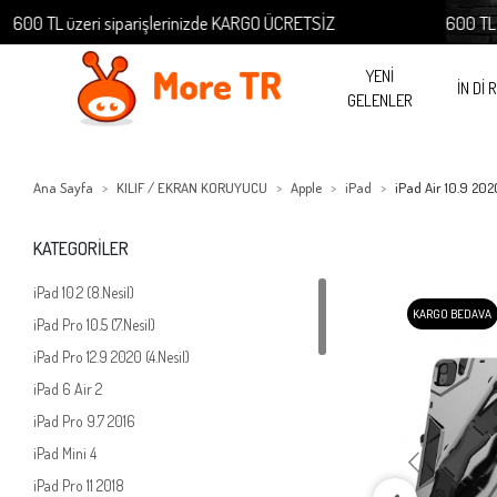
ri siparişlerinizde KARGO ÜCRETSİZ
600 TL üzeri sipari
YENİ
İN Dİ 
GELENLER
Ana Sayfa
KILIF / EKRAN KORUYUCU
Apple
iPad
iPad Air 10.9 2020
KATEGORİLER
iPad 10.2 (8.Nesil)
KARGO BEDAVA
iPad Pro 10.5 (7.Nesil)
iPad Pro 12.9 2020 (4.Nesil)
iPad 6 Air 2
iPad Pro 9.7 2016
iPad Mini 4
iPad Pro 11 2018