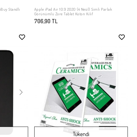
 iBuy Standlı
Apple iPad Air 10.9 2020 (4 Nesil) Simli Parlak
SEPETE EKLE
Görünümlü Zore Tablet Koton Kılıf
706,90 TL
Stokta Yok
Stokta Yok
Tükendi