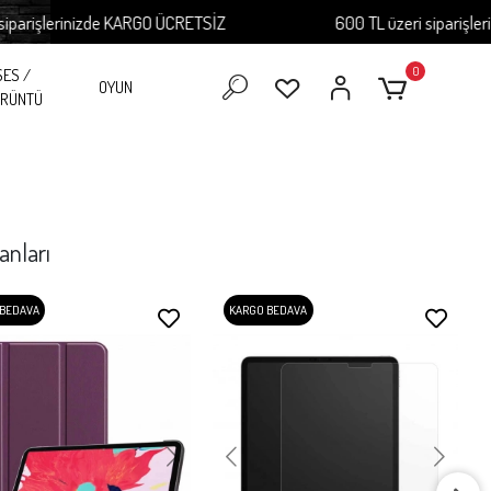
izde KARGO ÜCRETSİZ
600 TL üzeri siparişlerinizde KARG
0
SES /
OYUN
RÜNTÜ
anları
 BEDAVA
KARGO BEDAVA