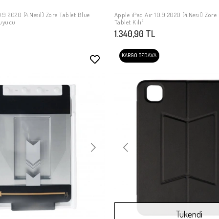
.9 2020 (4.Nesil) Zore Tablet Blue
Apple iPad Air 10.9 2020 (4.Nesil) Zore
SEPETE EKLE
SEPETE EKLE
uyucu
Tablet Kılıf
1.340,90 TL
KARGO BEDAVA
Tükendi