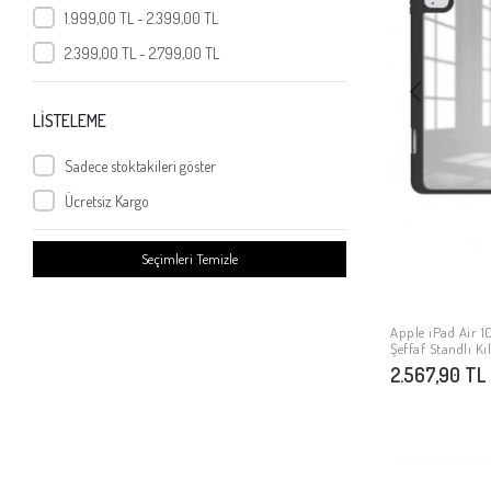
iPad Air 10.9 2022 (5.Nesil)
1.999,00 TL - 2.399,00 TL
iPad 10.9 (10.Nesil) 2022
2.399,00 TL - 2.799,00 TL
iPad Pro 11 2022 M2
iPad Pro 12.9 2022 M2
LİSTELEME
iPad 10.9 2022 (10.Nesil)
iPad Air 11 2024
Sadece stoktakileri göster
iPad Air 13 2024
Ücretsiz Kargo
iPad Pro 11 2024
Seçimleri Temizle
iPad Pro 13 2024
iPad Pro 12.9 2024
iPad 11.Nesil 2025
Apple iPad Air 10
Şeffaf Standlı Kıl
iPad Air 11 2025 M3
2.567,90 TL
iPad Air 13 2025 M3
iPad Pro 11 2025 M5
iPad Pro 13 2025 M5