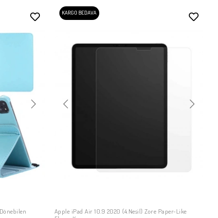
KARGO BEDAVA
 Dönebilen
Apple iPad Air 10.9 2020 (4.Nesil) Zore Paper-Like
SEPETE EKLE