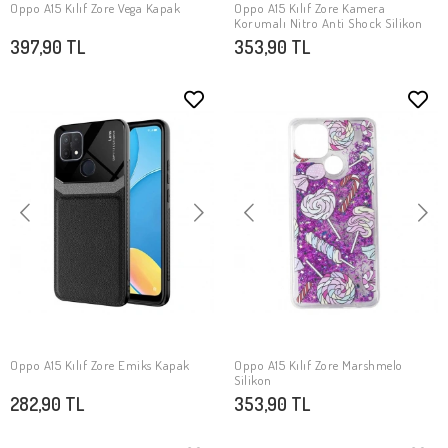
Oppo A15 Kılıf Zore Vega Kapak
Oppo A15 Kılıf Zore Kamera
SEPETE EKLE
SEPETE EKLE
Korumalı Nitro Anti Shock Silikon
397,90 TL
353,90 TL
Oppo A15 Kılıf ​Zore Emiks Kapak
Oppo A15 Kılıf Zore Marshmelo
SEPETE EKLE
SEPETE EKLE
Silikon
282,90 TL
353,90 TL