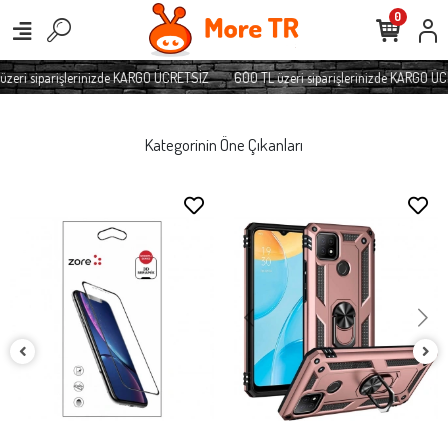
0
ri siparişlerinizde KARGO ÜCRETSİZ
600 TL üzeri siparişlerinizde KARGO ÜCRE
Kategorinin Öne Çıkanları