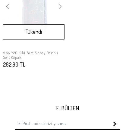
Tükendi
Vivo Y20 Kılıf Zore Sidney Desenli
Stokta Yok
Sert Kapak
282,90 TL
E-BÜLTEN