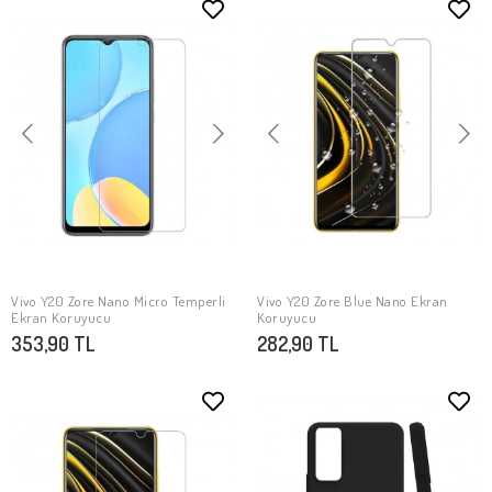
Vivo Y20 Zore Nano Micro Temperli
Vivo Y20 Zore Blue Nano Ekran
SEPETE EKLE
SEPETE EKLE
Ekran Koruyucu
Koruyucu
353,90 TL
282,90 TL