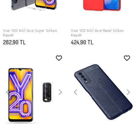
Vivo Y20 Kılıf Zore Süper Silikon
Vivo Y20 Kılıf Zore Ravel Silikon
SEPETE EKLE
SEPETE EKLE
Kapak
Kapak
282,90 TL
424,90 TL