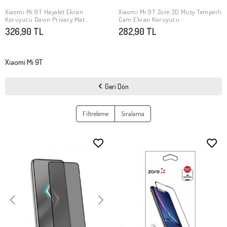
Xiaomi Mi 9T Hayalet Ekran
Xiaomi Mi 9T Zore 3D Muzy Temperli
SEPETE EKLE
SEPETE EKLE
Koruyucu Davin Privacy Mat
Cam Ekran Koruyucu
Seramik Ekran Film
326,90 TL
282,90 TL
Xiaomi Mi 9T
Geri Dön
Filtreleme
Sıralama