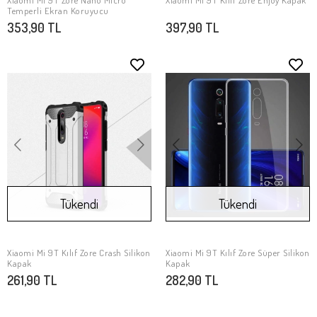
Xiaomi Mi 9T Zore Nano Micro
Xiaomi Mi 9T Kılıf Zore Enjoy Kapak
SEPETE EKLE
Stokta Yok
Temperli Ekran Koruyucu
353,90 TL
397,90 TL
Tükendi
Tükendi
Xiaomi Mi 9T Kılıf Zore Crash Silikon
Xiaomi Mi 9T Kılıf Zore Süper Silikon
Stokta Yok
Stokta Yok
Kapak
Kapak
261,90 TL
282,90 TL