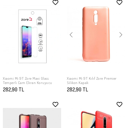
Xiaomi Mi 9T Zore Maxi Glass
Xiaomi Mi 9T Kılıf Zore Premier
SEPETE EKLE
SEPETE EKLE
Temperli Cam Ekran Koruyucu
Silikon Kapak
282,90 TL
282,90 TL