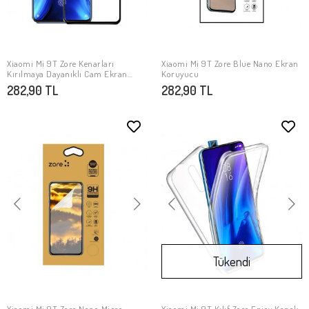
Xiaomi Mi 9T Zore Kenarları
Xiaomi Mi 9T Zore Blue Nano Ekran
SEPETE EKLE
SEPETE EKLE
Kırılmaya Dayanıklı Cam Ekran
Koruyucu
Koruyucu
282,90 TL
282,90 TL
Tükendi