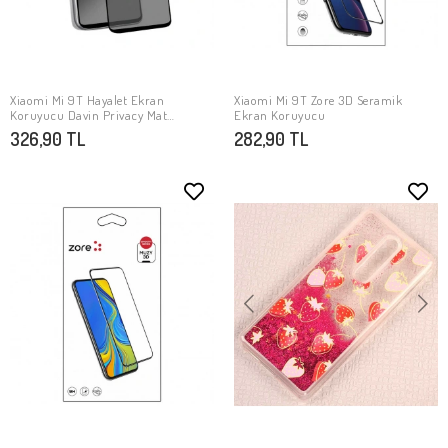
Xiaomi Mi 9T Hayalet Ekran
Xiaomi Mi 9T Zore 3D Seramik
SEPETE EKLE
SEPETE EKLE
Koruyucu Davin Privacy Mat
Ekran Koruyucu
Seramik Ekran Film
326,90 TL
282,90 TL