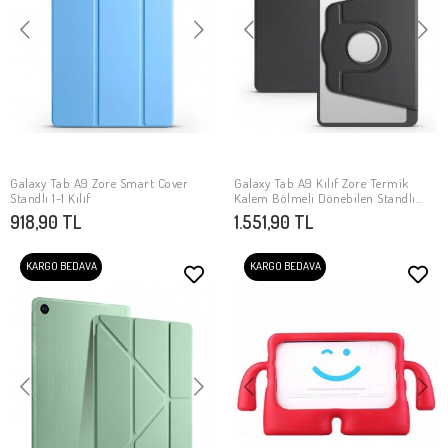
Galaxy Tab A9 Zore Smart Cover
Galaxy Tab A9 Kılıf Zore Termik
SEPETE EKLE
SEPETE EKLE
Standlı 1-1 Kılıf
Kalem Bölmeli Dönebilen Standlı
Kılıf
918,90 TL
1.551,90 TL
KARGO BEDAVA
KARGO BEDAVA