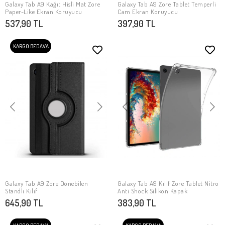
Galaxy Tab A9 Kağıt Hisli Mat ​​​​​​​​​​​​​​​Zore
Galaxy Tab A9 Zore Tablet Temperli
SEPETE EKLE
SEPETE EKLE
Paper-Like Ekran Koruyucu
Cam Ekran Koruyucu
537,90 TL
397,90 TL
KARGO BEDAVA
Galaxy Tab A9 Zore Dönebilen
Galaxy Tab A9 Kılıf Zore Tablet Nitro
SEPETE EKLE
SEPETE EKLE
Standlı Kılıf
Anti Shock Silikon Kapak
645,90 TL
383,90 TL