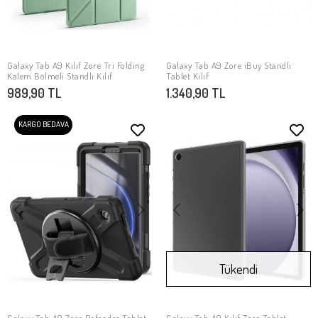
Galaxy Tab A9 Kılıf Zore Tri Folding
Galaxy Tab A9 Zore iBuy Standlı
SEPETE EKLE
SEPETE EKLE
Kalem Bölmeli Standlı Kılıf
Tablet Kılıf
989,90 TL
1.340,90 TL
KARGO BEDAVA
Tükendi