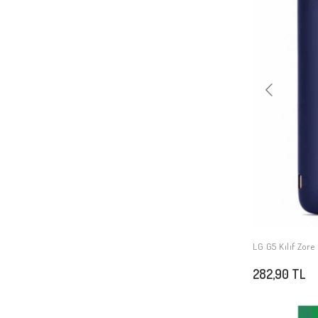
LG Leon
LG K7
LG Optimus L5
LG G Pro Lite
LG K4
LG L70
LG G Flex 2
LG G2 Mini
LG Optimus L5 2
LG Q60
LG V30
LG X Style
LG G5 Kılıf Zore
LG Zero
282,90 TL
LG Aka
LG L Bello