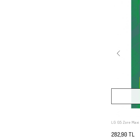
LG Spirit
LG Prada P940
LG Optimus L7 P700
LG Optimus 3D P920
LG Nexus 5
LG Optimus L7 P705 BL-44JH
LG G5 Zore Maxi
282,90 TL