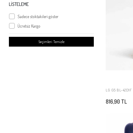
LG L Fino
LİSTELEME
LG K50S
Sadece stoktakileri göster
LG K20 2019
Ücretsiz Kargo
LG K9
LG K11
Seçimleri Temizle
LG Q Stylus
LG K40
LG G4 Beat
LG L9 P880
LG L7 II P710
LG G2
LG G5 BL-42D1F 
LG G4 Stylus
816,90 TL
LG Q6
LG G3 Mini
LG G3 Stylus
LG G Flex