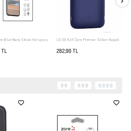
L
K
2
re Blue Nano Ekran Koruyucu
LG G5 Kılıf Zore Premier Silikon Kapak
SEPETE EKLE
SEPETE EKLE
 TL
282,90 TL