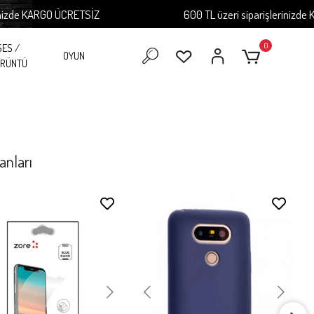
ARGO ÜCRETSİZ
600 TL üzeri siparişlerinizde KARGO Ü
0
SES /
OYUN
RÜNTÜ
anları