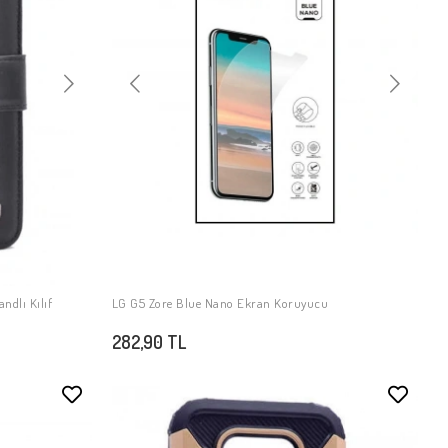
ndlı Kılıf
LG G5 Zore Blue Nano Ekran Koruyucu
SEPETE EKLE
282,90 TL
Stokta Yok
Stokta Yok