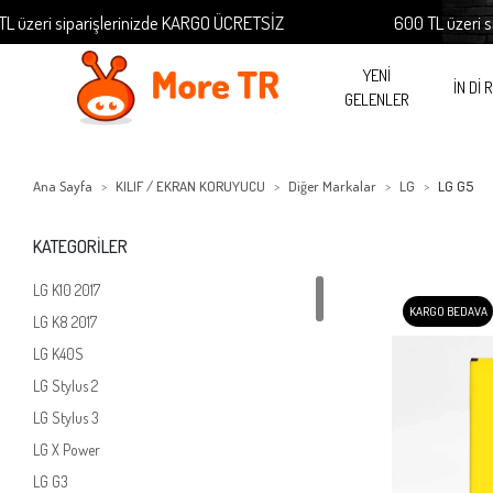
iparişlerinizde KARGO ÜCRETSİZ
600 TL üzeri siparişler
YENİ
İN Dİ 
GELENLER
Ana Sayfa
KILIF / EKRAN KORUYUCU
Diğer Markalar
LG
LG G5
KATEGORİLER
LG K10 2017
KARGO BEDAVA
LG K8 2017
LG K40S
LG Stylus 2
LG Stylus 3
LG X Power
LG G3