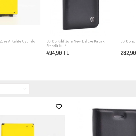
Zore A Kalite Uyumlu
LG G5 Kılıf Zore New Delüxe Kapaklı
LG G5 Zo
PETE EKLE
SEPETE EKLE
Standlı Kılıf
494,90 TL
282,90