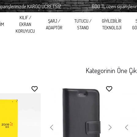
inizde KARGO ÜCRETSİZ
600 TL üzeri siparişlerinizde K
KILIF /
ŞARJ /
TUTUCU /
GİYİLEBİLİR
RİM
EKRAN
ADAPTÖR
STAND
TEKNOLOJİ
GÖ
KORUYUCU
Kategorinin Öne Çık