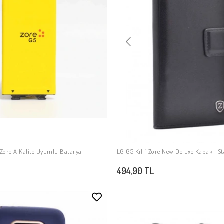
Zore A Kalite Uyumlu Batarya
LG G5 Kılıf Zore New Delüxe Kapaklı Sta
SEPETE EKLE
SEPETE EKLE
494,90 TL