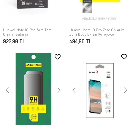
Huawei Mate 10 Pro Zore Tam
Huawei Mate 10 Pro Zore Ön Arka
SEPETE EKLE
SEPETE EKLE
Orjinal Batarya
Zum Body Ekran Koruyucu
922,90 TL
494,90 TL