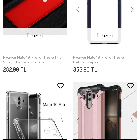
Tükendi
Tükendi
Huawei Mate 10 Pro Kılıf Zore İmax
Huawei Mate 10 Pro Kılıf Zore
Stokta Yok
Stokta Yok
Silikon Kamera Korumalı
Buttom Kapak
282,90 TL
353,90 TL