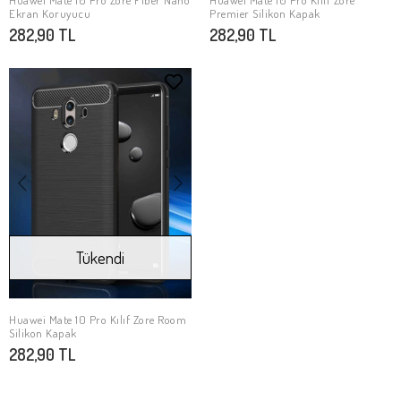
Huawei Mate 10 Pro Zore Fiber Nano
Huawei Mate 10 Pro Kılıf Zore
Stokta Yok
Stokta Yok
Ekran Koruyucu
Premier Silikon Kapak
282,90 TL
282,90 TL
Tükendi
Huawei Mate 10 Pro Kılıf Zore Room
Stokta Yok
Silikon Kapak
282,90 TL